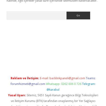
halinde, ilgili içerikler yasal süre içerisinde sitemizden kaldırılacaktır.
Arama
giriş
Reklam ve İletişim:
E-mail:
backlinkpaneli@gmail.com
Teams:
forumhizmeti@gmail.com
Whatsapp: 0262 606 0 726
Telegram:
@karabul
Yasal Uyarı:
Sitemiz, 5651 Sayılı Kanun gereğince Bilgi Teknolojileri
ve İletişim Kurumu (BTK) tarafından onaylanmış bir Yer Sağlayıcı