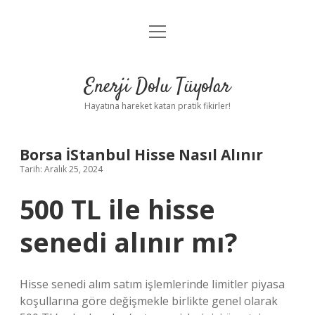
menüyü
Anasayfa
aç
Gizlilik Politikası
Enerji Dolu Tüyolar
Yasal Uyarı
Hayatına hareket katan pratik fikirler!
Hakkımızda
Borsa İStanbul Hisse Nasıl Alınır
Tarih: Aralık 25, 2024
500 TL ile hisse
senedi alınır mı?
Hisse senedi alım satım işlemlerinde limitler piyasa
koşullarına göre değişmekle birlikte genel olarak