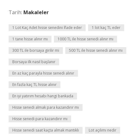
Tarih:
Makaleler
1 Lot Kaç Adet hisse senedini İfade eder
1 lot kaç TL eder
1 tane hisse alınır mı
1000 TL ile hisse senedi alınır mı
300 TL ile borsaya girilir mi
500 TL ile hisse senedi alınır mı
Borsaya ilk nasıl başlanır
En az kaç parayla hisse senedi alınır
En fazla kaç TL hisse alınır
En iyi yatırım hesabı hangi bankada
Hisse senedi almak para kazandırır mı
Hisse senedi para kazandırır mı
Hisse senedi saat kaçta almak mantıklı
Lot açılımı nedir