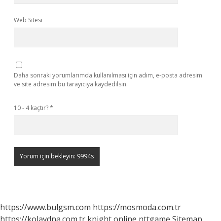
Web Sitesi
Daha sonraki yorumlarımda kullanılması için adım, e-posta adresim
ve site adresim bu tarayıcıya kaydedilsin.
10 - 4 kaçtır?
*
https://www.bulgsm.com
https://mosmoda.com.tr
https://kolaydna.com.tr
knight online
nttgame
Sitemap