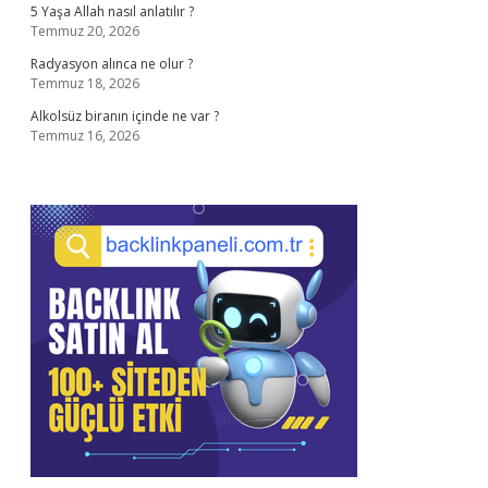
5 Yaşa Allah nasıl anlatılır ?
Temmuz 20, 2026
Radyasyon alınca ne olur ?
Temmuz 18, 2026
Alkolsüz biranın içinde ne var ?
Temmuz 16, 2026