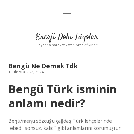
menüyü
Anasayfa
aç
Gizlilik Politikası
Enerji Dolu Tüyolar
Yasal Uyarı
Hayatına hareket katan pratik fikirler!
Hakkımızda
Bengü Ne Demek Tdk
Tarih: Aralık 28, 2024
Bengü Türk isminin
anlamı nedir?
Beŋü/meŋü sözcüğü çağdaş Türk lehçelerinde
“ebedi, sonsuz, kalıcı” gibi anlamlarını korumuştur.