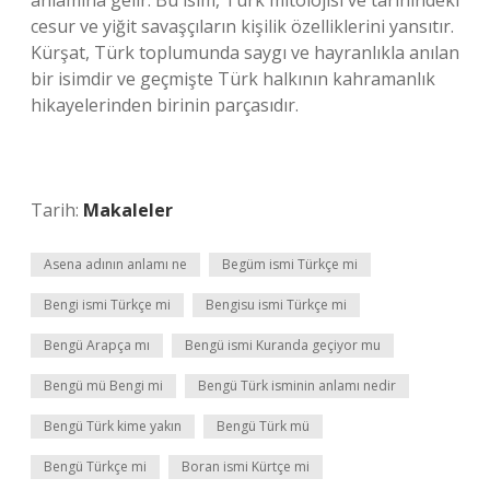
anlamına gelir. Bu isim, Türk mitolojisi ve tarihindeki
cesur ve yiğit savaşçıların kişilik özelliklerini yansıtır.
Kürşat, Türk toplumunda saygı ve hayranlıkla anılan
bir isimdir ve geçmişte Türk halkının kahramanlık
hikayelerinden birinin parçasıdır.
Tarih:
Makaleler
Asena adının anlamı ne
Begüm ismi Türkçe mi
Bengi ismi Türkçe mi
Bengisu ismi Türkçe mi
Bengü Arapça mı
Bengü ismi Kuranda geçiyor mu
Bengü mü Bengi mi
Bengü Türk isminin anlamı nedir
Bengü Türk kime yakın
Bengü Türk mü
Bengü Türkçe mi
Boran ismi Kürtçe mi