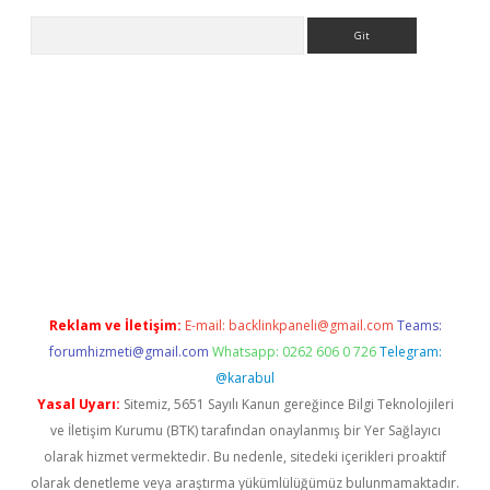
Arama
r giriş
Reklam ve İletişim:
E-mail:
backlinkpaneli@gmail.com
Teams:
forumhizmeti@gmail.com
Whatsapp: 0262 606 0 726
Telegram:
@karabul
Yasal Uyarı:
Sitemiz, 5651 Sayılı Kanun gereğince Bilgi Teknolojileri
ve İletişim Kurumu (BTK) tarafından onaylanmış bir Yer Sağlayıcı
olarak hizmet vermektedir. Bu nedenle, sitedeki içerikleri proaktif
olarak denetleme veya araştırma yükümlülüğümüz bulunmamaktadır.