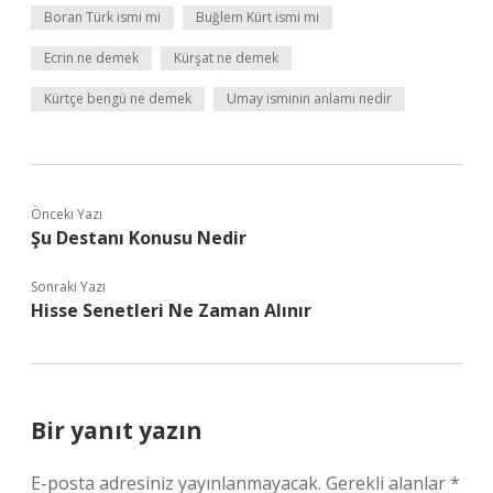
Boran Türk ismi mi
Buğlem Kürt ismi mi
Ecrin ne demek
Kürşat ne demek
Kürtçe bengü ne demek
Umay isminin anlamı nedir
Önceki Yazı
Şu Destanı Konusu Nedir
Sonraki Yazı
Hisse Senetleri Ne Zaman Alınır
Bir yanıt yazın
E-posta adresiniz yayınlanmayacak.
Gerekli alanlar
*