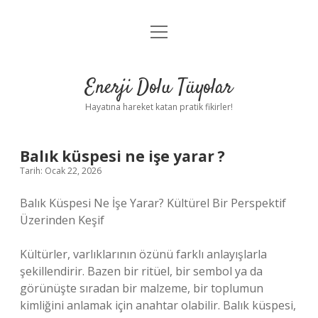
menüyü
Anasayfa
aç
Gizlilik Politikası
Enerji Dolu Tüyolar
Yasal Uyarı
Hayatına hareket katan pratik fikirler!
Hakkımızda
Balık küspesi ne işe yarar ?
Tarih: Ocak 22, 2026
Balık Küspesi Ne İşe Yarar? Kültürel Bir Perspektif
Üzerinden Keşif
Kültürler, varlıklarının özünü farklı anlayışlarla
şekillendirir. Bazen bir ritüel, bir sembol ya da
görünüşte sıradan bir malzeme, bir toplumun
kimliğini anlamak için anahtar olabilir. Balık küspesi,