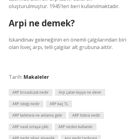
oluşturulmuştur. 1945’ten beri kullanılmaktadır.
Arpi ne demek?
İskandinav geleneğinin en önemli çalgılarından biri
olan İsveç arpı, telli çalgılar alt grubuna aittir.
Tarih:
Makaleler
ARP broadcast nedir
Arp çalan kişiye ne denir
ARP isteği nedir
ARP kaç TL
ARP kelimesi ne anlama gelir
ARP listesi nedir
ARP nasıl ortaya çıktı
ARP neden kullanılır
ARP nedir siber güvenlik
Arp nedir tarihçesi