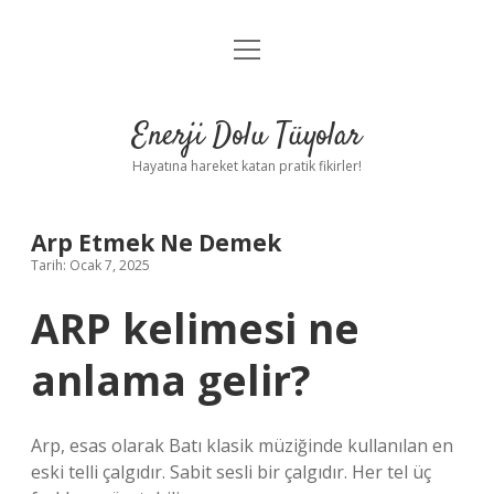
menüyü
Anasayfa
aç
Gizlilik Politikası
Enerji Dolu Tüyolar
Yasal Uyarı
Hayatına hareket katan pratik fikirler!
Hakkımızda
Arp Etmek Ne Demek
Tarih: Ocak 7, 2025
ARP kelimesi ne
anlama gelir?
Arp, esas olarak Batı klasik müziğinde kullanılan en
eski telli çalgıdır. Sabit sesli bir çalgıdır. Her tel üç