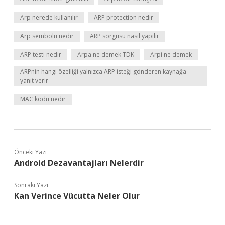
Arp nerede kullanılır
ARP protection nedir
Arp sembolü nedir
ARP sorgusu nasıl yapılır
ARP testi nedir
Arpa ne demek TDK
Arpi ne demek
ARPnin hangi özelliği yalnızca ARP isteği gönderen kaynağa
yanıt verir
MAC kodu nedir
Önceki Yazı
Android Dezavantajları Nelerdir
Sonraki Yazı
Kan Verince Vücutta Neler Olur