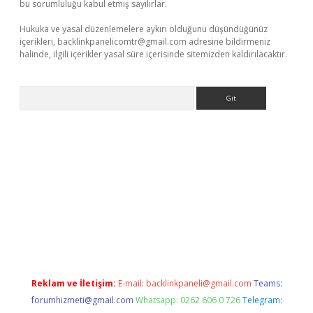
bu sorumluluğu kabul etmiş sayılırlar.
Hukuka ve yasal düzenlemelere aykırı olduğunu düşündüğünüz
içerikleri,
backlinkpanelicomtr@gmail.com
adresine bildirmeniz
halinde, ilgili içerikler yasal süre içerisinde sitemizden kaldırılacaktır.
Arama
per giriş
Reklam ve İletişim:
E-mail:
backlinkpaneli@gmail.com
Teams:
forumhizmeti@gmail.com
Whatsapp: 0262 606 0 726
Telegram: