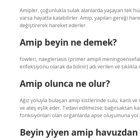
Amipler, çoğunlukla sulak alanlarda yaşayan tek hücr
varsa hayatta kalabilirler. Amip, yapıları gereği harek
değiştirerek hareket ederler.
Amip beyin ne demek?
fowleri, naegleriasis (primer amipli meningoensefal
enfeksiyonu olarak da bilinir) adı verilen ve sıklıkl
Amip olunca ne olur?
Ağız yoluyla bulaşan amip kistlerinde sulu, kanlı ve m
ve ateş eşlik eder. Tedavi edilmezse; bağırsaktan ka
fonksiyonları olan organlarda apse oluşumuna yol a
Beyin yiyen amip havuzdan 