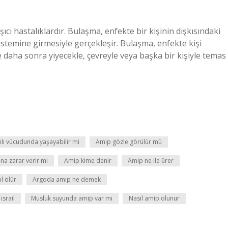
ıcı hastalıklardır. Bulaşma, enfekte bir kişinin dışkısındaki
sistemine girmesiyle gerçekleşir. Bulaşma, enfekte kişi
e daha sonra yiyecekle, çevreyle veya başka bir kişiyle temas
lı vücudunda yaşayabilir mi
Amip gözle görülür mü
na zarar verir mi
Amip kime denir
Amip ne ile ürer
l ölür
Argoda amip ne demek
israil
Musluk suyunda amip var mı
Nasıl amip olunur