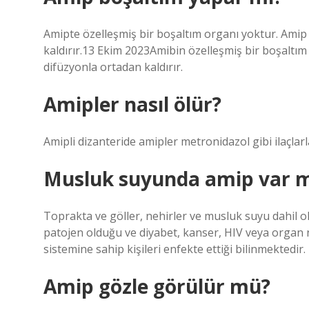
Amipte özelleşmiş bir boşaltım organı yoktur. Amip
kaldırır.13 Ekim 2023Amibin özelleşmiş bir boşaltım
difüzyonla ortadan kaldırır.
Amipler nasıl ölür?
Amipli dizanteride amipler metronidazol gibi ilaçlarl
Musluk suyunda amip var m
Toprakta ve göller, nehirler ve musluk suyu dahil o
patojen olduğu ve diyabet, kanser, HIV veya organ na
sistemine sahip kişileri enfekte ettiği bilinmektedir.
Amip gözle görülür mü?