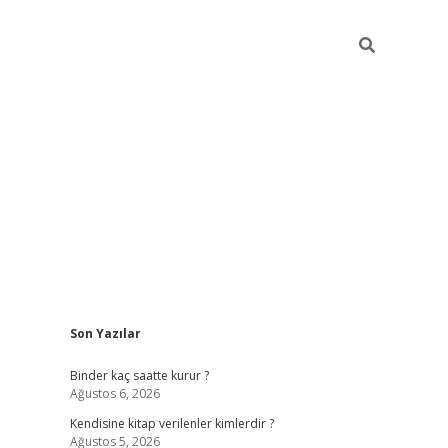
Sidebar
Son Yazılar
ilbet güncel giriş adresi
ilbet mobil giriş
betexper giri
Binder kaç saatte kurur ?
Ağustos 6, 2026
Kendisine kitap verilenler kimlerdir ?
Ağustos 5, 2026