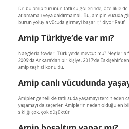
Dr. bu amip türünün tatlı su göllerinde, özellikle d
atlamamalı veya daldırmamalı. Bu, amipin vücuda gir
burun yoluyla vücuda girmeyi başarır,” diyor Rauf.
Amip Türkiye’de var mı?
Naegleria fowleri Türkiye’de mevcut mu? Negleria f
2009’da Ankara’dan bir kişiye, 2017’de Eskişehir’den 
amip teşhisi konuldu.
Amip canlı vücudunda yaşay
Amipler genellikle tatlı suda yaşamayı tercih eden c
yaşamayı da seçerler. Amiplerin neden olduğu en bili
sıklığı çok, çok düşüktür.
Amip boşaltım yapar mı?