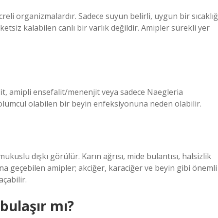
eli organizmalardır. Sadece suyun belirli, uygun bir sıcaklığ
etsiz kalabilen canlı bir varlık değildir. Amipler sürekli yer
it, amipli ensefalit/menenjit veya sadece Naegleria
a ölümcül olabilen bir beyin enfeksiyonuna neden olabilir.
ukuslu dışkı görülür. Karın ağrısı, mide bulantısı, halsizlik
na geçebilen amipler; akciğer, karaciğer ve beyin gibi önemli
çabilir.
bulaşır mı?