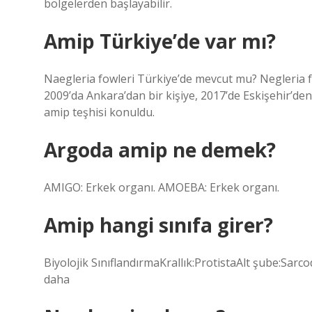
bölgelerden başlayabilir.
Amip Türkiye’de var mı?
Naegleria fowleri Türkiye’de mevcut mu? Negleria f
2009’da Ankara’dan bir kişiye, 2017’de Eskişehir’den 
amip teşhisi konuldu.
Argoda amip ne demek?
AMIGO: Erkek organı. AMOEBA: Erkek organı.
Amip hangi sınıfa girer?
Biyolojik SınıflandırmaKrallık:ProtistaAlt şube:Sar
daha