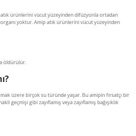
 atık ürünlerini vücut yüzeyinden difüzyonla ortadan
 organı yoktur. Amip atık ürünlerini vücut yüzeyinden
a öldürülür.
ı?
lmak üzere birçok su türünde yaşar. Bu amipin fırsatçı bir
kli geçmişi gibi zayıflamış veya zayıflamış bağışıklık