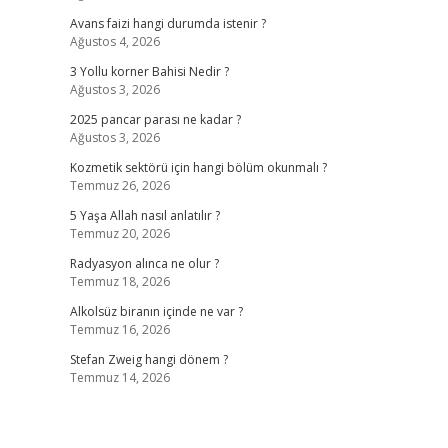
Avans faizi hangi durumda istenir ?
Ağustos 4, 2026
3 Yollu korner Bahisi Nedir ?
Ağustos 3, 2026
2025 pancar parası ne kadar ?
Ağustos 3, 2026
Kozmetik sektörü için hangi bölüm okunmalı ?
Temmuz 26, 2026
5 Yaşa Allah nasıl anlatılır ?
Temmuz 20, 2026
Radyasyon alınca ne olur ?
Temmuz 18, 2026
Alkolsüz biranın içinde ne var ?
Temmuz 16, 2026
Stefan Zweig hangi dönem ?
Temmuz 14, 2026