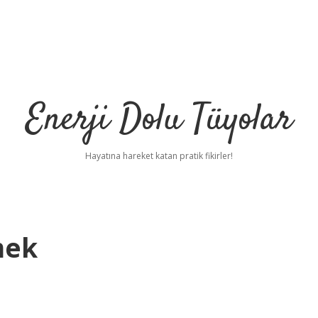
Enerji Dolu Tüyolar
Hayatına hareket katan pratik fikirler!
mek