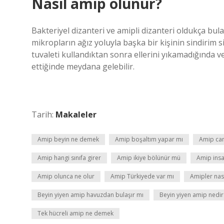
Nasıl amip olunur?
Bakteriyel dizanteri ve amipli dizanteri oldukça bulaş
mikropların ağız yoluyla başka bir kişinin sindirim 
tuvaleti kullandıktan sonra ellerini yıkamadığında v
ettiğinde meydana gelebilir.
Tarih:
Makaleler
Amip beyin ne demek
Amip boşaltım yapar mı
Amip can
Amip hangi sınıfa girer
Amip ikiye bölünür mü
Amip insa
Amip olunca ne olur
Amip Türkiyede var mı
Amipler nası
Beyin yiyen amip havuzdan bulaşır mı
Beyin yiyen amip nedir 
Tek hücreli amip ne demek