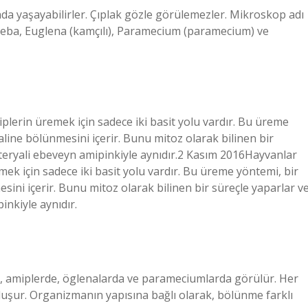
nda yaşayabilirler. Çıplak gözle görülemezler. Mikroskop adı
moeba, Euglena (kamçılı), Paramecium (paramecium) ve
lerin üremek için sadece iki basit yolu vardır. Bu üreme
line bölünmesini içerir. Bunu mitoz olarak bilinen bir
ateryali ebeveyn amipinkiyle aynıdır.2 Kasım 2016Hayvanlar
ek için sadece iki basit yolu vardır. Bu üreme yöntemi, bir
ini içerir. Bunu mitoz olarak bilinen bir süreçle yaparlar v
inkiyle aynıdır.
a, amiplerde, öglenalarda ve parameciumlarda görülür. Her
uşur. Organizmanın yapısına bağlı olarak, bölünme farklı