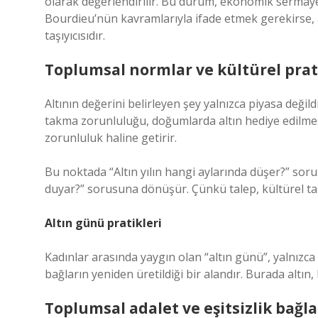
olarak değerlendirilir. Bu durum, ekonomik sermayeni
Bourdieu’nün kavramlarıyla ifade etmek gerekirse
taşıyıcısıdır.
Toplumsal normlar ve kültürel prat
Altının değerini belirleyen şey yalnızca piyasa deği
takma zorunluluğu, doğumlarda altın hediye edilmesi v
zorunluluk haline getirir.
Bu noktada “Altın yılın hangi aylarında düşer?” sor
duyar?” sorusuna dönüşür. Çünkü talep, kültürel takv
Altın günü pratikleri
Kadınlar arasında yaygın olan “altın günü”, yalnızc
bağların yeniden üretildiği bir alandır. Burada altın,
Toplumsal adalet
ve
eşitsizlik
bağla