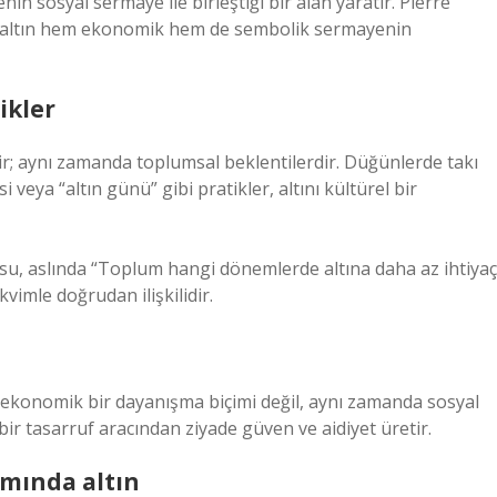
n sosyal sermaye ile birleştiği bir alan yaratır. Pierre
, altın hem ekonomik hem de sembolik sermayenin
ikler
ldir; aynı zamanda toplumsal beklentilerdir. Düğünlerde takı
eya “altın günü” gibi pratikler, altını kültürel bir
usu, aslında “Toplum hangi dönemlerde altına daha az ihtiyaç
imle doğrudan ilişkilidir.
a ekonomik bir dayanışma biçimi değil, aynı zamanda sosyal
 bir tasarruf aracından ziyade güven ve aidiyet üretir.
mında altın