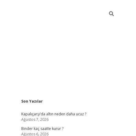
Sidebar
Son Yazılar
ilbet güncel giriş adresi
ilbet mobil giriş
betexper giri
Kapalıçarşı’da altın neden daha ucuz ?
Ağustos 7, 2026
Binder kaç saatte kurur ?
Ağustos 6, 2026