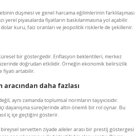
alebinin düşmesi ve genel harcama eğilimlerinin farklılaşması
azı yerel piyasalarda fiyatların baskılanmasına yol açabilir.
 dolar kuru, faiz oranları ve jeopolitik risklerle de şekillenir.
küresel bir göstergedir. Enflasyon beklentileri, merkez
n üzerinde doğrudan etkilidir. Örneğin ekonomik belirsizlik
iyatı artabilir.
ım aracından daha fazlası
değil, aynı zamanda toplumsal normların taşıyıcısıdır.
 içi dayanışma süreçlerinde altın önemli bir rol oynar. Bu
l iç içe geçtiğini gösterir.
ireysel servetten ziyade aileler arası bir prestij göstergesi