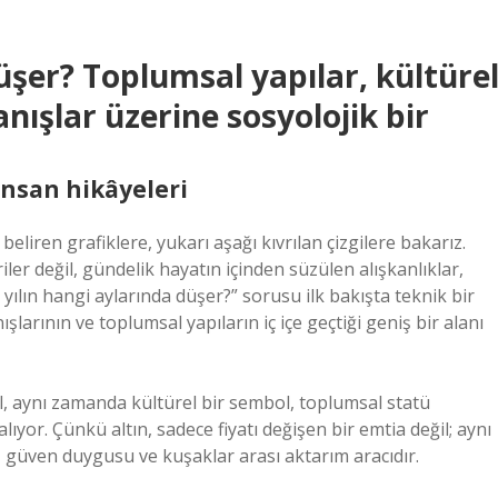
düşer? Toplumsal yapılar, kültüre
nışlar üzerine sosyolojik bir
 insan hikâyeleri
liren grafiklere, yukarı aşağı kıvrılan çizgilere bakarız.
ler değil, gündelik hayatın içinden süzülen alışkanlıklar,
n yılın hangi aylarında düşer?” sorusu ilk bakışta teknik bir
larının ve toplumsal yapıların iç içe geçtiği geniş bir alanı
ğil, aynı zamanda kültürel bir sembol, toplumsal statü
alıyor. Çünkü altın, sadece fiyatı değişen bir emtia değil; aynı
, güven duygusu ve kuşaklar arası aktarım aracıdır.