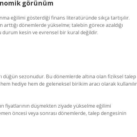
Ekonomik görünüm
anma eğilimi gösterdiği finans literatüründe sıkça tartışılır.
in arttığı dönemlerde yükselme; talebin görece azaldığı
 durum kesin ve evrensel bir kural değildir.
ı düğün sezonudur. Bu dönemlerde altına olan fiziksel talep
er hem hediye hem de geleneksel birikim aracı olarak kullanılır
tın fiyatlarının düşmekten ziyade yükselme eğilimi
hemen öncesi veya sonrası dönemlerde, talep dengesinin