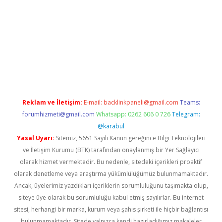
giriş
Reklam ve İletişim:
E-mail:
backlinkpaneli@gmail.com
Teams:
forumhizmeti@gmail.com
Whatsapp: 0262 606 0 726
Telegram:
@karabul
Yasal Uyarı:
Sitemiz, 5651 Sayılı Kanun gereğince Bilgi Teknolojileri
ve İletişim Kurumu (BTK) tarafından onaylanmış bir Yer Sağlayıcı
olarak hizmet vermektedir. Bu nedenle, sitedeki içerikleri proaktif
olarak denetleme veya araştırma yükümlülüğümüz bulunmamaktadır.
Ancak, üyelerimiz yazdıkları içeriklerin sorumluluğunu taşımakta olup,
siteye üye olarak bu sorumluluğu kabul etmiş sayılırlar. Bu internet
sitesi, herhangi bir marka, kurum veya şahıs şirketi ile hiçbir bağlantısı
bulunmamaktadır. Sitede yalnızca kendi hazırladığımız makaleler