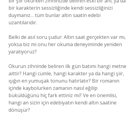
bir şiir okurken zihninizde beliren eski bir anı, ya da
bir karakterin sessizliğinde kendi sessizliğinizi
duymanız… tüm bunlar altın saatin edebi
uzantılarıdır.
Belki de asıl soru şudur: Altın saat gerçekten var mı,
yoksa biz mi onu her okuma deneyiminde yeniden
yaratıyoruz?
Okurun zihninde beliren ilk gün batımı hangi metne
aittir? Hangi cümle, hangi karakter ya da hangi şiir,
ışığın en yumuşak tonunu hatırlatır? Bir romanın
içinde kaybolurken zamanın nasıl eğilip
büküldüğünü hiç fark ettiniz mi? Ve en önemlisi,
hangi an sizin için edebiyatın kendi altın saatine
dönüşür?