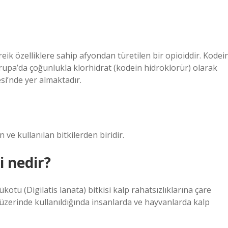
areik özelliklere sahip afyondan türetilen bir opioiddir. Kodei
rupa’da çoğunlukla klorhidrat (kodein hidroklorür) olarak
si’nde yer almaktadır.
ve kullanılan bitkilerden biridir.
i nedir?
ükotu (Digilatis lanata) bitkisi kalp rahatsızlıklarına çare
un üzerinde kullanıldığında insanlarda ve hayvanlarda kalp