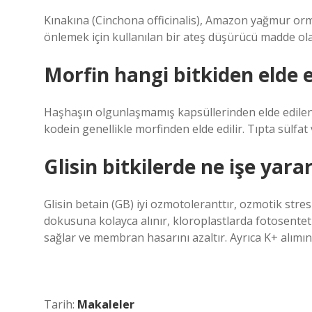
Kınakına (Cinchona officinalis), Amazon yağmur orman
önlemek için kullanılan bir ateş düşürücü madde olan
Morfin hangi bitkiden elde e
Haşhaşın olgunlaşmamış kapsüllerinden elde edilen s
kodein genellikle morfinden elde edilir. Tıpta sülfat v
Glisin bitkilerde ne işe yara
Glisin betain (GB) iyi ozmotoleranttır, ozmotik stre
dokusuna kolayca alınır, kloroplastlarda fotosent
sağlar ve membran hasarını azaltır. Ayrıca K+ alımını v
Tarih:
Makaleler