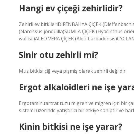
Hangi ev çiçeği zehirlidir?
Zehirli ev bitkileriDIFENBAHYA ÇİÇEK (Dieffenbachi
(Narcissus jonquilla)SÜMLA ÇİÇEK (Hyacinthus ori
wallisii)ALEO VERA ÇİÇEK (Aleo barbadensis)CYCLA
Sinir otu zehirli mi?
Muz bitkisi çiğ veya pişmiş olarak zehirli değildir.
Ergot alkaloidleri ne işe yar
Ergotamin tartrat tuzu migren ve migren için bir ça
sistemi üzerinde yatıştırıcı bir etkiye sahiptir ve barb
Kinin bitkisi ne işe yarar?