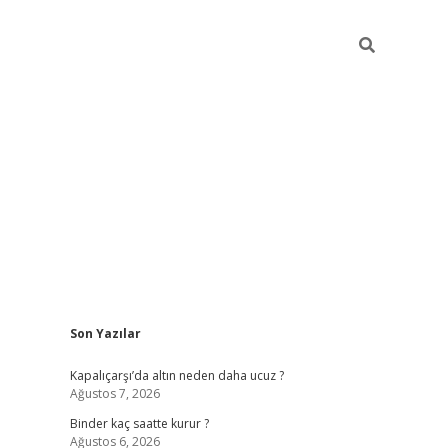
Sidebar
Son Yazılar
ilbet güncel giriş adresi
ilbet mobil giriş
betexper gi
Kapalıçarşı’da altın neden daha ucuz ?
Ağustos 7, 2026
Binder kaç saatte kurur ?
Ağustos 6, 2026