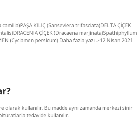
a camilla)PAŞA KILIÇ (Sanseviera trifasciata)DELTA ÇİÇEK
entalis)DRACENIA ÇİÇEK (Dracaena marjinata)Spathiphyllum
MEN (Cyclamen persicum) Daha fazla yazı…•12 Nisan 2021
ar?
re olarak kullanılır. Bu madde aynı zamanda merkezi sinir
itüratlarla tedavide kullanılır.