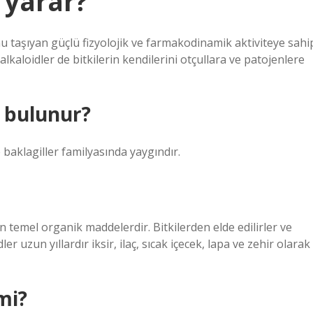
 yarar?
u taşıyan güçlü fizyolojik ve farmakodinamik aktiviteye sahi
 alkaloidler de bitkilerin kendilerini otçullara ve patojenlere
e bulunur?
e baklagiller familyasında yaygındır.
n temel organik maddelerdir. Bitkilerden elde edilirler ve
r uzun yıllardır iksir, ilaç, sıcak içecek, lapa ve zehir olarak
mi?