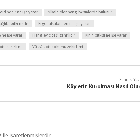
loid nedir ne işe yarar
Alkaloidler hangi besinlerde bulunur
ağlıklı bitki nedir
Ergot alkaloidleri ne işe yarar
e ne işe yarar
Hangi ev çiçeği zehirlidir
Kinin bitkisi ne işe yarar
 otu zehirli mi
Yüksük otu tohumu zehirli mi
Sonraki Yaz
Köylerin Kurulması Nasıl Olu
*
ile işaretlenmişlerdir