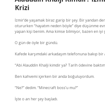
Krizi
İzmir’de yaşamak biraz garip bir şey. Bir yandan de
otururken “hayatım neden böyle” diye düşünme evr
yapan kişi benim. Ama kimse bilmiyor, bazen en iyi şa
O gün de öyle bir gündü.
Kafede karşımdaki arkadaşım telefonuna bakıp bir a
“Abi Alauddin Khalji kimdir ya? Tarih ödevine baktım
Ben kahvemi içerken bir anda boğuluyordum.
“Ne?” dedim. “Minecraft boss’u mu?”
İşte o an her şey başladı.