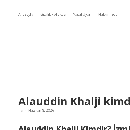
Anasayfa
Gizlilik Politikası
Yasal Uyarı
Hakkımızda
Alauddin Khalji kimd
Tarih: Haziran 8, 2026
Alauddin Khalji Kimdir? İzm