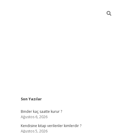
Sidebar
Son Yazılar
ilbet güncel giriş adresi
ilbet mobil giriş
betexper gir
Binder kaç saatte kurur ?
Ağustos 6, 2026
Kendisine kitap verilenler kimlerdir ?
Ağustos 5, 2026