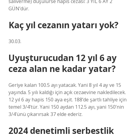
salıverme) düşülürse hapis cezası: 3 YIL 6 AY ​​2
GÜN’dür.
Kaç yıl cezanın yatarı yok?
30.03.
Uyuşturucudan 12 yıl 6 ay
ceza alan ne kadar yatar?
Geriye kalan 100.5 ayı yatacak. Yani 8 yıl 4 ay ve 15
yaşında. 5 yılı kaldığı için açık cezaevine nakledilecek.
12 yıl 6 ay hapis 150 aya eşit. 188’de şartlı tahliye için
temel 3/4’tür. Yani 150 aydan 112.5 ayı, yani 150’nin
3/4’ünü çıkarırsak 37 elde ederiz.
2024 denetimli serbestlik