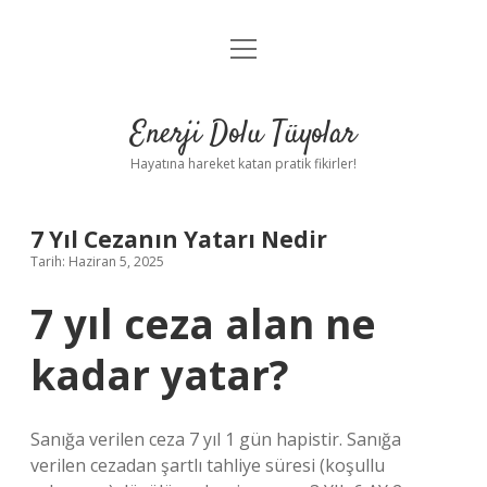
menüyü
Anasayfa
aç
Gizlilik Politikası
Enerji Dolu Tüyolar
Yasal Uyarı
Hayatına hareket katan pratik fikirler!
Hakkımızda
7 Yıl Cezanın Yatarı Nedir
Tarih: Haziran 5, 2025
7 yıl ceza alan ne
kadar yatar?
Sanığa verilen ceza 7 yıl 1 gün hapistir. Sanığa
verilen cezadan şartlı tahliye süresi (koşullu