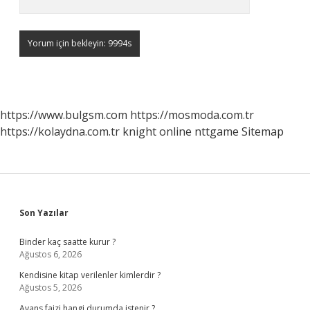
https://www.bulgsm.com
https://mosmoda.com.tr
https://kolaydna.com.tr
knight online
nttgame
Sitemap
Sidebar
Son Yazılar
Binder kaç saatte kurur ?
Ağustos 6, 2026
Kendisine kitap verilenler kimlerdir ?
Ağustos 5, 2026
Avans faizi hangi durumda istenir ?