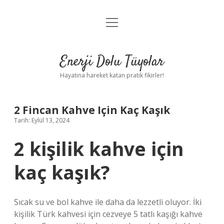
menüyü
Anasayfa
aç
Gizlilik Politikası
Enerji Dolu Tüyolar
Yasal Uyarı
Hayatına hareket katan pratik fikirler!
Hakkımızda
2 Fincan Kahve Için Kaç Kaşık
Tarih: Eylül 13, 2024
2 kişilik kahve için
kaç kaşık?
Sıcak su ve bol kahve ile daha da lezzetli oluyor. İki
kişilik Türk kahvesi için cezveye 5 tatlı kaşığı kahve