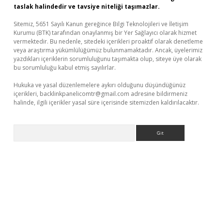
taslak halindedir ve tavsiye niteliği taşımazlar.
Sitemiz, 5651 Sayılı Kanun gereğince Bilgi Teknolojileri ve İletişim
Kurumu (BTK) tarafından onaylanmış bir Yer Sağlayıcı olarak hizmet
vermektedir. Bu nedenle, sitedeki içerikleri proaktif olarak denetleme
veya araştırma yükümlülüğümüz bulunmamaktadır. Ancak, üyelerimiz
yazdıkları içeriklerin sorumluluğunu taşımakta olup, siteye üye olarak
bu sorumluluğu kabul etmiş sayılırlar.
Hukuka ve yasal düzenlemelere aykırı olduğunu düşündüğünüz
içerikleri,
backlinkpanelicomtr@gmail.com
adresine bildirmeniz
halinde, ilgili içerikler yasal süre içerisinde sitemizden kaldırılacaktır.
Arama
üncel giriş adresi
ilbet mobil giriş
betexper giriş