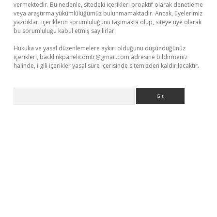
vermektedir. Bu nedenle, sitedeki içerikleri proaktif olarak denetleme
veya araştırma yükümlülüğümüz bulunmamaktadır. Ancak, üyelerimiz
yazdıkları içeriklerin sorumluluğunu taşımakta olup, siteye üye olarak
bu sorumluluğu kabul etmiş sayılırlar.
Hukuka ve yasal düzenlemelere aykırı olduğunu düşündüğünüz
içerikleri,
backlinkpanelicomtr@gmail.com
adresine bildirmeniz
halinde, ilgili içerikler yasal süre içerisinde sitemizden kaldırılacaktır.
Arama
güncel giriş adresi
ilbet mobil giriş
betexper giriş