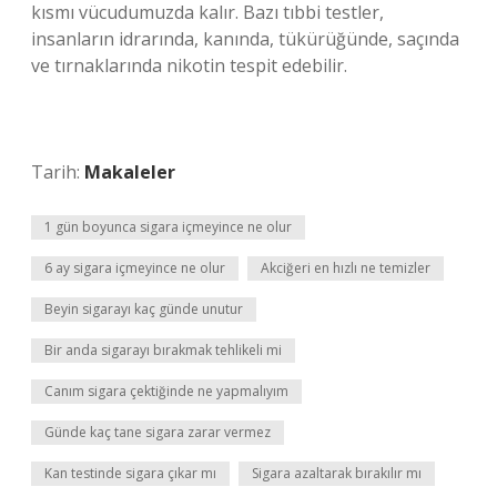
kısmı vücudumuzda kalır. Bazı tıbbi testler,
insanların idrarında, kanında, tükürüğünde, saçında
ve tırnaklarında nikotin tespit edebilir.
Tarih:
Makaleler
1 gün boyunca sigara içmeyince ne olur
6 ay sigara içmeyince ne olur
Akciğeri en hızlı ne temizler
Beyin sigarayı kaç günde unutur
Bir anda sigarayı bırakmak tehlikeli mi
Canım sigara çektiğinde ne yapmalıyım
Günde kaç tane sigara zarar vermez
Kan testinde sigara çıkar mı
Sigara azaltarak bırakılır mı