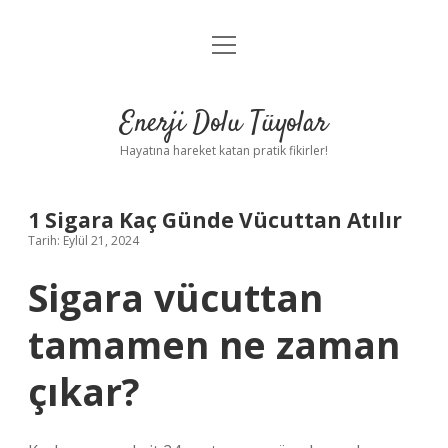
menüyü
Anasayfa
aç
Gizlilik Politikası
Enerji Dolu Tüyolar
Yasal Uyarı
Hayatına hareket katan pratik fikirler!
Hakkımızda
1 Sigara Kaç Günde Vücuttan Atılır
Tarih: Eylül 21, 2024
Sigara vücuttan
tamamen ne zaman
çıkar?