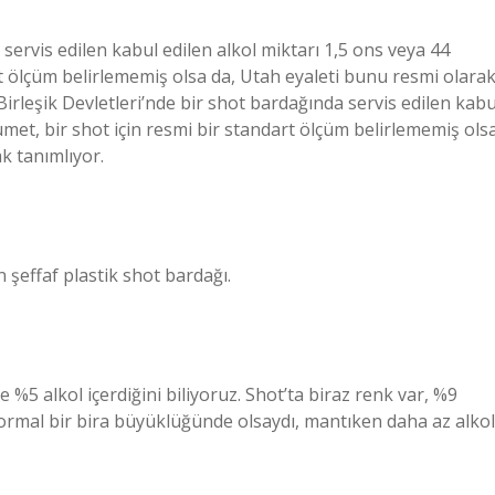
 servis edilen kabul edilen alkol miktarı 1,5 ons veya 44
art ölçüm belirlememiş olsa da, Utah eyaleti bunu resmi olara
irleşik Devletleri’nde bir shot bardağında servis edilen kabu
kümet, bir shot için resmi bir standart ölçüm belirlememiş ols
k tanımlıyor.
n şeffaf plastik shot bardağı.
 %5 alkol içerdiğini biliyoruz. Shot’ta biraz renk var, %9
 normal bir bira büyüklüğünde olsaydı, mantıken daha az alkol