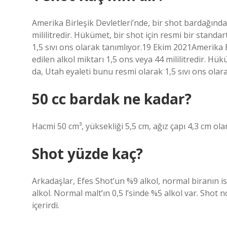
Amerika Birleşik Devletleri’nde, bir shot bardağında
mililitredir. Hükümet, bir shot için resmi bir stand
1,5 sıvı ons olarak tanımlıyor.19 Ekim 2021Amerika B
edilen alkol miktarı 1,5 ons veya 44 mililitredir. Hü
da, Utah eyaleti bunu resmi olarak 1,5 sıvı ons olara
50 cc bardak ne kadar?
Hacmi 50 cm³, yüksekliği 5,5 cm, ağız çapı 4,3 cm ola
Shot yüzde kaç?
Arkadaşlar, Efes Shot’un %9 alkol, normal biranın ise
alkol. Normal malt’ın 0,5 l’sinde %5 alkol var. Shot
içerirdi.