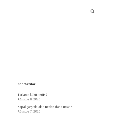
Sidebar
Son Yazılar
ilbet güncel giriş adresi
ilbet mobil giriş
betexper giri
Tarlanın kökü nedir ?
Ağustos 8, 2026
Kapalıçarşı’da altın neden daha ucuz ?
Ağustos 7, 2026