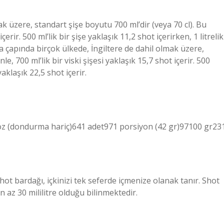
k üzere, standart şişe boyutu 700 ml’dir (veya 70 cl). Bu
çerir. 500 ml’lik bir şişe yaklaşık 11,2 shot içerirken, 1 litrelik
ya çapında birçok ülkede, İngiltere de dahil olmak üzere,
e, 700 ml’lik bir viski şişesi yaklaşık 15,7 shot içerir. 500
 yaklaşık 22,5 shot içerir.
 oz (dondurma hariç)641 adet971 porsiyon (42 gr)97100 gr23
hot bardağı, içkinizi tek seferde içmenize olanak tanır. Shot
n az 30 mililitre olduğu bilinmektedir.