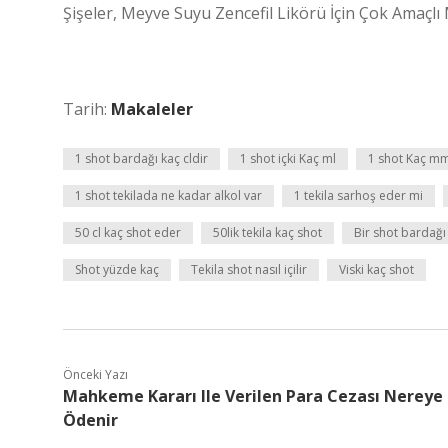
Şişeler, Meyve Suyu Zencefil Likörü İçin Çok Amaçlı 
Tarih:
Makaleler
1 shot bardağı kaç cldir
1 shot içki Kaç ml
1 shot Kaç m
1 shot tekilada ne kadar alkol var
1 tekila sarhoş eder mi
50 cl kaç shot eder
50lik tekila kaç shot
Bir shot bardağı
Shot yüzde kaç
Tekila shot nasıl içilir
Viski kaç shot
Önceki Yazı
Mahkeme Kararı Ile Verilen Para Cezası Nereye
Ödenir