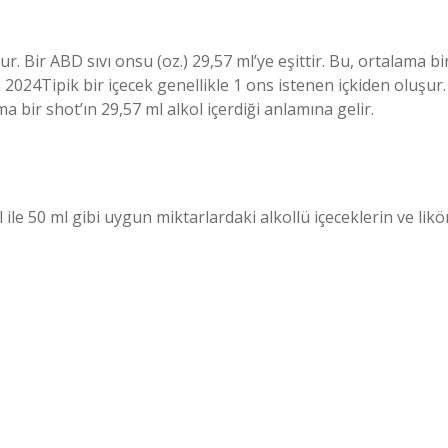
ur. Bir ABD sıvı onsu (oz.) 29,57 ml’ye eşittir. Bu, ortalama bi
m 2024Tipik bir içecek genellikle 1 ons istenen içkiden oluşur.
ma bir shot’ın 29,57 ml alkol içerdiği anlamına gelir.
 ile 50 ml gibi uygun miktarlardaki alkollü içeceklerin ve likö