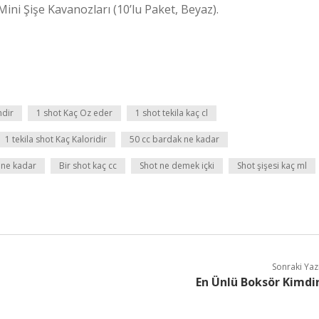
Mini Şişe Kavanozları (10’lu Paket, Beyaz).
mdir
1 shot Kaç Oz eder
1 shot tekila kaç cl
1 tekila shot Kaç Kaloridir
50 cc bardak ne kadar
 ne kadar
Bir shot kaç cc
Shot ne demek içki
Shot şişesi kaç ml
Sonraki Yaz
En Ünlü Boksör Kimdi