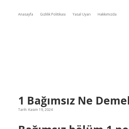
Anasayfa
Gizlilik Politikası
Yasal Uyarı
Hakkımızda
1 Bağımsız Ne Deme
Tarih: Kasım 19, 2024