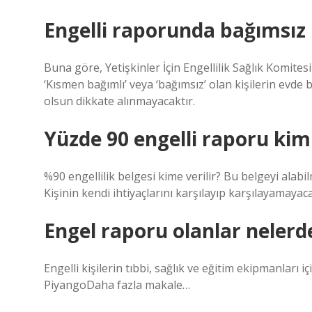
Engelli raporunda bağımsız 
Buna göre, Yetişkinler İçin Engellilik Sağlık Komitesi
‘Kısmen bağımlı’ veya ‘bağımsız’ olan kişilerin evde 
olsun dikkate alınmayacaktır.
Yüzde 90 engelli raporu kiml
%90 engellilik belgesi kime verilir? Bu belgeyi alabil
Kişinin kendi ihtiyaçlarını karşılayıp karşılayamayac
Engel raporu olanlar nelerd
Engelli kişilerin tıbbi, sağlık ve eğitim ekipmanları 
PiyangoDaha fazla makale…