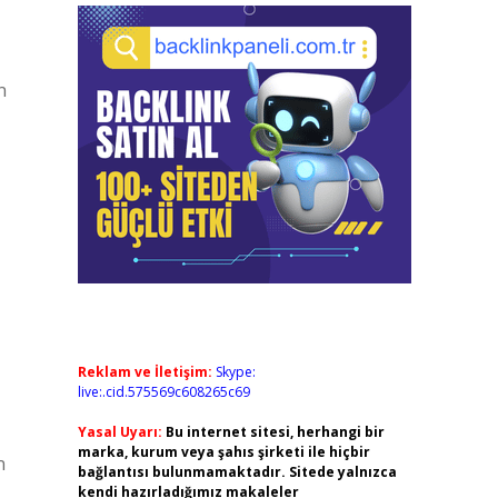
n
Reklam ve İletişim:
Skype:
live:.cid.575569c608265c69
Yasal Uyarı:
Bu internet sitesi, herhangi bir
marka, kurum veya şahıs şirketi ile hiçbir
n
bağlantısı bulunmamaktadır. Sitede yalnızca
kendi hazırladığımız makaleler