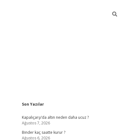
Sidebar
Son Yazılar
ilbet güncel giriş adresi
ilbet mobil giriş
betexp
Kapalıçarşı’da altın neden daha ucuz ?
Ağustos 7, 2026
Binder kaç saatte kurur ?
Ağustos 6, 2026