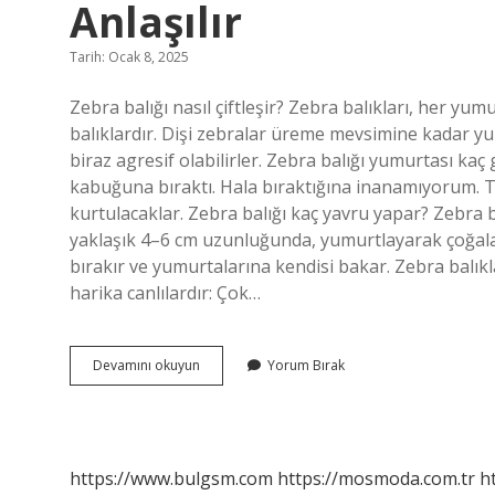
Anlaşılır
Tarih: Ocak 8, 2025
Zebra balığı nasıl çiftleşir? Zebra balıkları, her y
balıklardır. Dişi zebralar üreme mevsimine kadar yu
biraz agresif olabilirler. Zebra balığı yumurtası kaç
kabuğuna bıraktı. Hala bıraktığına inanamıyorum. T
kurtulacaklar. Zebra balığı kaç yavru yapar? Zebra b
yaklaşık 4–6 cm uzunluğunda, yumurtlayarak çoğalan 
bırakır ve yumurtalarına kendisi bakar. Zebra balı
harika canlılardır: Çok…
Zebra
Devamını okuyun
Yorum Bırak
Balığının
Hamile
Olduğu
Nasıl
Anlaşılır
https://www.bulgsm.com
https://mosmoda.com.tr
h