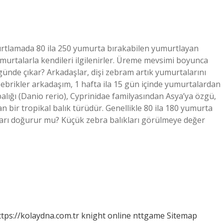
umurtlamada 80 ila 250 yumurta bırakabilen yumurtlayan
murtalarla kendileri ilgilenirler. Üreme mevsimi boyunca
 günde çıkar? Arkadaşlar, dişi zebram artık yumurtalarını
ebrikler arkadaşım, 1 hafta ila 15 gün içinde yumurtalardan
alığı (Danio rerio), Cyprinidae familyasından Asya’ya özgü,
bir tropikal balık türüdür. Genellikle 80 ila 180 yumurta
kları doğurur mu? Küçük zebra balıkları görülmeye değer
ttps://kolaydna.com.tr
knight online
nttgame
Sitemap