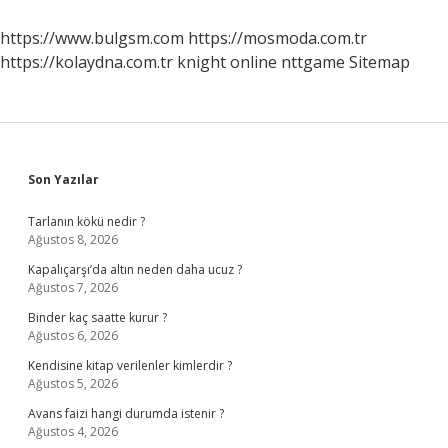
Nasıl
Anlaşılır
https://www.bulgsm.com
https://mosmoda.com.tr
https://kolaydna.com.tr
knight online
nttgame
Sitemap
Sidebar
Son Yazılar
Tarlanın kökü nedir ?
Ağustos 8, 2026
Kapalıçarşı’da altın neden daha ucuz ?
Ağustos 7, 2026
Binder kaç saatte kurur ?
Ağustos 6, 2026
Kendisine kitap verilenler kimlerdir ?
Ağustos 5, 2026
Avans faizi hangi durumda istenir ?
Ağustos 4, 2026