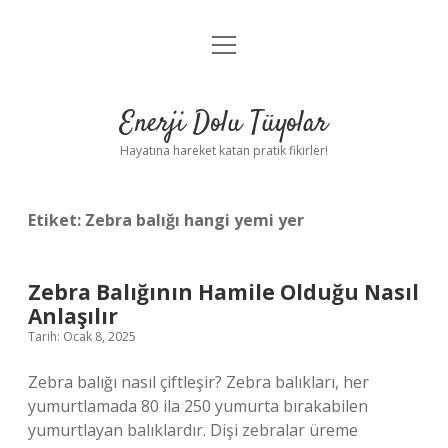
menüyü
Anasayfa
aç
Gizlilik Politikası
Enerji Dolu Tüyolar
Yasal Uyarı
Hayatına hareket katan pratik fikirler!
Hakkımızda
Etiket:
Zebra balığı hangi yemi yer
Zebra Balığının Hamile Olduğu Nasıl
Anlaşılır
Tarih: Ocak 8, 2025
Zebra balığı nasıl çiftleşir? Zebra balıkları, her
yumurtlamada 80 ila 250 yumurta bırakabilen
yumurtlayan balıklardır. Dişi zebralar üreme