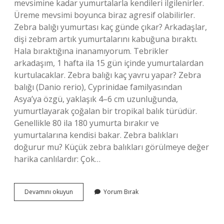
mevsimine kadar yumurtalarla kendileri ilgilenirler.
Üreme mevsimi boyunca biraz agresif olabilirler.
Zebra balığı yumurtası kaç günde çıkar? Arkadaşlar,
dişi zebram artık yumurtalarını kabuğuna bıraktı.
Hala bıraktığına inanamıyorum. Tebrikler
arkadaşım, 1 hafta ila 15 gün içinde yumurtalardan
kurtulacaklar. Zebra balığı kaç yavru yapar? Zebra
balığı (Danio rerio), Cyprinidae familyasından
Asya’ya özgü, yaklaşık 4–6 cm uzunluğunda,
yumurtlayarak çoğalan bir tropikal balık türüdür.
Genellikle 80 ila 180 yumurta bırakır ve
yumurtalarına kendisi bakar. Zebra balıkları
doğurur mu? Küçük zebra balıkları görülmeye değer
harika canlılardır: Çok…
Zebra
Devamını okuyun
Yorum Bırak
Balığının
Hamile
Olduğu