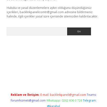
Hukuka ve yasal düzenlemelere aykırı olduğunu düşündüğünüz
içerikleri,
backlinkpanelicomtr@gmail.com
adresine bildirmeniz
halinde, ilgili içerikler yasal süre içerisinde sitemizden kaldırılacaktır.
Arama
riş
betexper giriş
Reklam ve İletişim:
E-mail:
backlinkpaneli@gmail.com
Teams:
forumhizmeti@gmail.com
Whatsapp: 0262 606 0 726
Telegram:
@karabul