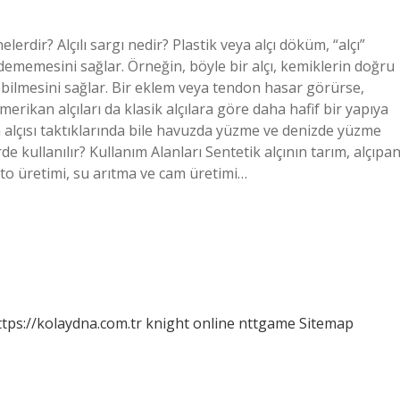
nelerdir? Alçılı sargı nedir? Plastik veya alçı döküm, “alçı”
dememesini sağlar. Örneğin, böyle bir alçı, kemiklerin doğru
ebilmesini sağlar. Bir eklem veya tendon hasar görürse,
erikan alçıları da klasik alçılara göre daha hafif bir yapıya
 alçısı taktıklarında bile havuzda yüzme ve denizde yüzme
rde kullanılır? Kullanım Alanları Sentetik alçının tarım, alçıpa
nto üretimi, su arıtma ve cam üretimi…
ttps://kolaydna.com.tr
knight online
nttgame
Sitemap