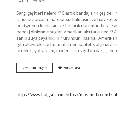
Tarih: Ekim 29, 2024
Sargı çeşitleri nelerdir? Elastik bandajların çeşitleri 
içindeki parçanın hareketsiz kalmasını ve hareket e
pozisyonda kalmasını ve bir kırık durumunda iyileş
bandaj dinlenme sağlar. Amerikan alçı farkı nedir? Am
sahip suya dayanıklı bir üründür. İnsanlar Amerikan
gibi aktivitelerde bulunabilirler. Sentetik alçı nerele
ürünleri, yol yapımı, madencilik uygulamaları, çime
Alçı
Devamını okuyun
Yorum Bırak
Sargı
Çeşitleri
Nelerdir
https://www.bulgsm.com
https://mosmoda.com.tr
h