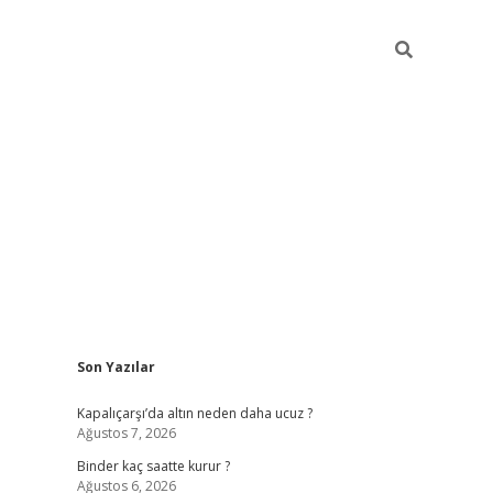
Sidebar
Son Yazılar
ilbet güncel giriş adresi
ilbet mobil giriş
betexp
Kapalıçarşı’da altın neden daha ucuz ?
Ağustos 7, 2026
Binder kaç saatte kurur ?
Ağustos 6, 2026