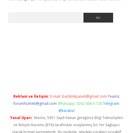
Arama
iriş
betexper giriş
Reklam ve İletişim:
E-mail:
backlinkpaneli@gmail.com
Teams:
forumhizmeti@gmail.com
Whatsapp: 0262 606 0 726
Telegram:
@karabul
Yasal Uyarı:
Sitemiz, 5651 Sayılı Kanun gereğince Bilgi Teknolojileri
ve İletişim Kurumu (BTK) tarafından onaylanmış bir Yer Sağlayıcı
olarak hizmet vermektedir. Bu nedenle, sitedeki içerikleri proaktif