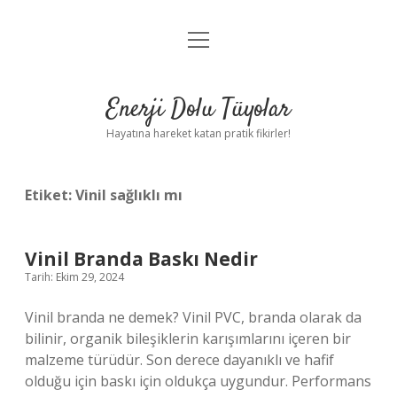
menüyü
Anasayfa
aç
Gizlilik Politikası
Enerji Dolu Tüyolar
Yasal Uyarı
Hayatına hareket katan pratik fikirler!
Hakkımızda
Etiket:
Vinil sağlıklı mı
Vinil Branda Baskı Nedir
Tarih: Ekim 29, 2024
Vinil branda ne demek? Vinil PVC, branda olarak da
bilinir, organik bileşiklerin karışımlarını içeren bir
malzeme türüdür. Son derece dayanıklı ve hafif
olduğu için baskı için oldukça uygundur. Performans