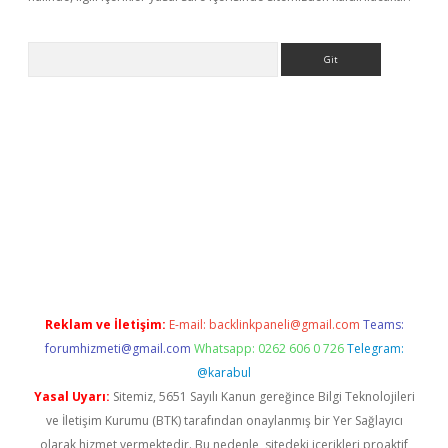
Arama
iriş
betexper giriş
Reklam ve İletişim:
E-mail:
backlinkpaneli@gmail.com
Teams:
forumhizmeti@gmail.com
Whatsapp: 0262 606 0 726
Telegram:
@karabul
Yasal Uyarı:
Sitemiz, 5651 Sayılı Kanun gereğince Bilgi Teknolojileri
ve İletişim Kurumu (BTK) tarafından onaylanmış bir Yer Sağlayıcı
olarak hizmet vermektedir. Bu nedenle, sitedeki içerikleri proaktif