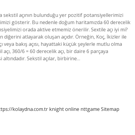
ekstil açının bulunduğu yer pozitif potansiyellerimizi
eğimizi gösterir. Bu nedenle doğum haritamızda 60 derecelik
elimizi orada aktive etmemiz önerilir. Sextile açı iyi mi?
n diğerini atlayarak oluşan açıdır. Örneğin, Koç, İkizler ile
 açı veya bakış açısı, hayattaki küçük şeylerle mutlu olma
l açı, 360/6 = 60 derecelik açı, bir daire 6 parçaya
tındadır. Sekstil açılar, birbirine…
ttps://kolaydna.com.tr
knight online
nttgame
Sitemap