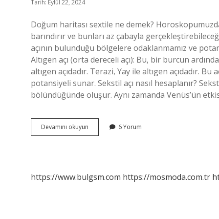
Tarih: Eylül 22, 2024
Doğum haritası sextile ne demek? Horoskopumuzda s
barındırır ve bunları az çabayla gerçekleştirebilec
açının bulunduğu bölgelere odaklanmamız ve potansiy
Altıgen açı (orta dereceli açı): Bu, bir burcun ardında
altıgen açıdadır. Terazi, Yay ile altıgen açıdadır. Bu
potansiyeli sunar. Sekstil açı nasıl hesaplanır? Seksti
bölündüğünde oluşur. Aynı zamanda Venüs’ün etkisi al
Haritada
Devamını okuyun
6 Yorum
Sekstil
Ne
Demek
https://www.bulgsm.com
https://mosmoda.com.tr
h