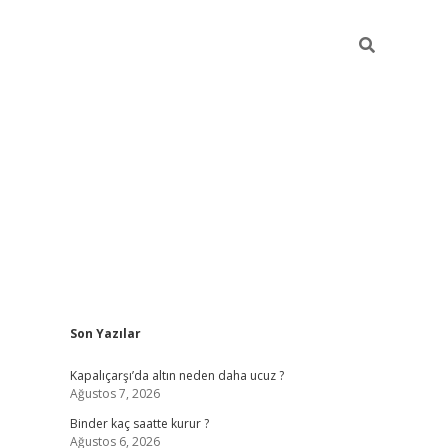
Sidebar
Son Yazılar
ilbet güncel giriş adresi
ilbet mobil giriş
bet
Kapalıçarşı’da altın neden daha ucuz ?
Ağustos 7, 2026
Binder kaç saatte kurur ?
Ağustos 6, 2026