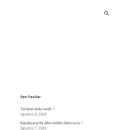
Sidebar
Son Yazılar
ilbet güncel giriş adresi
ilbet mobil giriş
betexp
Tarlanın kökü nedir ?
Ağustos 8, 2026
Kapalıçarşı’da altın neden daha ucuz ?
Ağustos 7, 2026