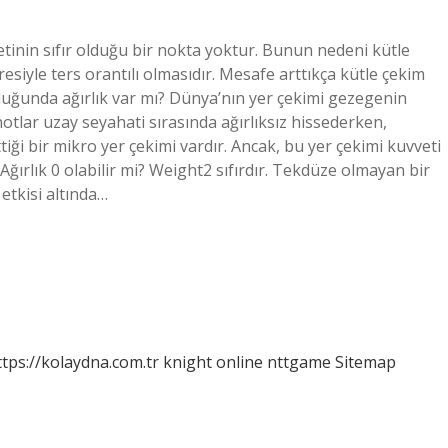
tinin sıfır olduğu bir nokta yoktur. Bunun nedeni kütle
siyle ters orantılı olmasıdır. Mesafe arttıkça kütle çekim
oşluğunda ağırlık var mı? Dünya’nın yer çekimi gezegenin
notlar uzay seyahati sırasında ağırlıksız hissederken,
iği bir mikro yer çekimi vardır. Ancak, bu yer çekimi kuvveti
ırlık 0 olabilir mi? Weight2 sıfırdır. Tekdüze olmayan bir
etkisi altında…
ttps://kolaydna.com.tr
knight online
nttgame
Sitemap