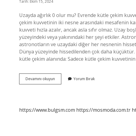
Tarih: Ekim 15, 2024
Uzayda ağırlık 0 olur mu? Evrende kütle çekim kuvve
çekim kuvvetinin iki nesne arasındaki mesafenin kare
kuvveti hızla azalır, ancak asla sıfır olmaz. Uzay b
yüzeyindeki veya yakınındaki her şeyi etkiler. Astro
astronotların ve uzaydaki diğer her nesnenin hissett
Dünya yüzeyinde hissedilenden çok daha küçüktür. Ağ
kütle çekim alanında: Sadece kütle çekim kuvvetinin 
Uzayda
Devamını okuyun
Yorum Bırak
Ağırlık
Sıfır
Olur
Mu
https://www.bulgsm.com
https://mosmoda.com.tr
h