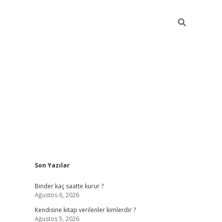
Sidebar
Son Yazılar
ilbet güncel giriş adresi
ilbet mobil giriş
betexp
Binder kaç saatte kurur ?
Ağustos 6, 2026
Kendisine kitap verilenler kimlerdir ?
Ağustos 5, 2026