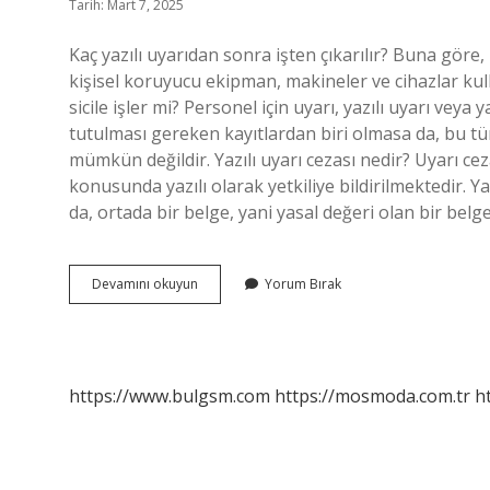
Tarih: Mart 7, 2025
Kaç yazılı uyarıdan sonra işten çıkarılır? Buna göre,
kişisel koruyucu ekipman, makineler ve cihazlar kull
sicile işler mi? Personel için uyarı, yazılı uyarı veya 
tutulması gereken kayıtlardan biri olmasa da, bu tü
mümkün değildir. Yazılı uyarı cezası nedir? Uyarı ce
konusunda yazılı olarak yetkiliye bildirilmektedir. Ya
da, ortada bir belge, yani yasal değeri olan bir belge
Yazılı
Devamını okuyun
Yorum Bırak
Uyarı
Ne
Demek
https://www.bulgsm.com
https://mosmoda.com.tr
h