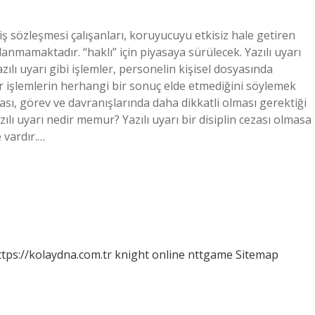
 iş sözleşmesi çalışanları, koruyucuyu etkisiz hale getiren
anmamaktadır. “haklı” için piyasaya sürülecek. Yazılı uyarı
yazılı uyarı gibi işlemler, personelin kişisel dosyasında
r işlemlerin herhangi bir sonuç elde etmediğini söylemek
zası, görev ve davranışlarında daha dikkatli olması gerektiği
zılı uyarı nedir memur? Yazılı uyarı bir disiplin cezası olmasa
 vardır.…
ttps://kolaydna.com.tr
knight online
nttgame
Sitemap