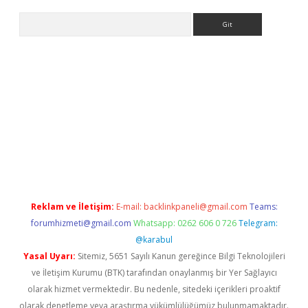
Arama
riş
betexper giriş
Reklam ve İletişim:
E-mail:
backlinkpaneli@gmail.com
Teams:
forumhizmeti@gmail.com
Whatsapp: 0262 606 0 726
Telegram:
@karabul
Yasal Uyarı:
Sitemiz, 5651 Sayılı Kanun gereğince Bilgi Teknolojileri
ve İletişim Kurumu (BTK) tarafından onaylanmış bir Yer Sağlayıcı
olarak hizmet vermektedir. Bu nedenle, sitedeki içerikleri proaktif
olarak denetleme veya araştırma yükümlülüğümüz bulunmamaktadır.