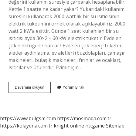
değerini kullanım süresiyle çarparak hesaplanabilir.
Kettle 1 saatte ne kadar yakar? Yukarıdaki kullanım
süresini kullanarak 2000 watt’lık bir su ısıtıcısının
elektrik tüketimini örnek olarak açıklayabiliriz. 2000
watt 2 kW’a eşittir. Günde 1 saat kullanılan bir su
ısıtıcısı ayda 30×2 = 60 kW elektrik tüketir. Evde en
çok elektriği ne harcar? Evde en çok enerji tüketen
aletler aydınlatma, ev aletleri (buzdolapları, çamaşır
makineleri, bulaşık makineleri, fırınlar ve ocaklar),
ısıtıcılar ve ütülerdir. Evimiz için…
Kettle
Devamını okuyun
Yorum Bırak
Çok
Elektrik
Tüketir
Mi
https://www.bulgsm.com
https://mosmoda.com.tr
https://kolaydna.com.tr
knight online
nttgame
Sitemap