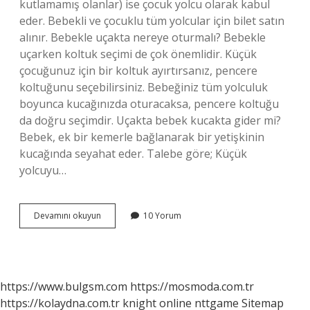
kutlamamış olanlar) ise çocuk yolcu olarak kabul
eder. Bebekli ve çocuklu tüm yolcular için bilet satın
alınır. Bebekle uçakta nereye oturmalı? Bebekle
uçarken koltuk seçimi de çok önemlidir. Küçük
çocuğunuz için bir koltuk ayırtırsanız, pencere
koltuğunu seçebilirsiniz. Bebeğiniz tüm yolculuk
boyunca kucağınızda oturacaksa, pencere koltuğu
da doğru seçimdir. Uçakta bebek kucakta gider mi?
Bebek, ek bir kemerle bağlanarak bir yetişkinin
kucağında seyahat eder. Talebe göre; Küçük
yolcuyu…
Uçakta
Devamını okuyun
10 Yorum
Bebek
Nasıl
Gider
https://www.bulgsm.com
https://mosmoda.com.tr
https://kolaydna.com.tr
knight online
nttgame
Sitemap