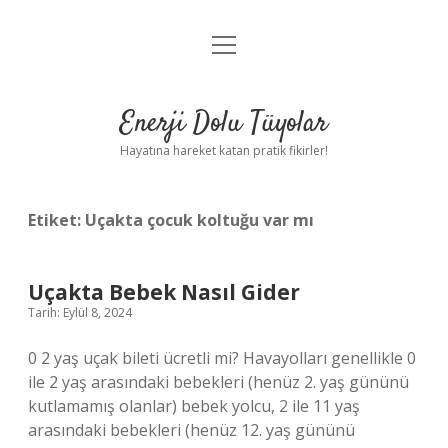
menüyü
Anasayfa
aç
Gizlilik Politikası
Enerji Dolu Tüyolar
Yasal Uyarı
Hayatına hareket katan pratik fikirler!
Hakkımızda
Etiket:
Uçakta çocuk koltuğu var mı
Uçakta Bebek Nasıl Gider
Tarih: Eylül 8, 2024
0 2 yaş uçak bileti ücretli mi? Havayolları genellikle 0
ile 2 yaş arasındaki bebekleri (henüz 2. yaş gününü
kutlamamış olanlar) bebek yolcu, 2 ile 11 yaş
arasındaki bebekleri (henüz 12. yaş gününü