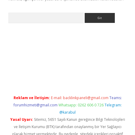
Arama
riş
betexper giriş
Reklam ve İletişim:
E-mail:
backlinkpaneli@gmail.com
Teams:
forumhizmeti@gmail.com
Whatsapp: 0262 606 0 726
Telegram:
@karabul
Yasal Uyarı:
Sitemiz, 5651 Sayılı Kanun gereğince Bilgi Teknolojileri
ve İletişim Kurumu (BTK) tarafından onaylanmış bir Yer Sağlayıcı
olarak hizmet vermektedir. Bu nedenle, sitedeki içerikleri proaktif