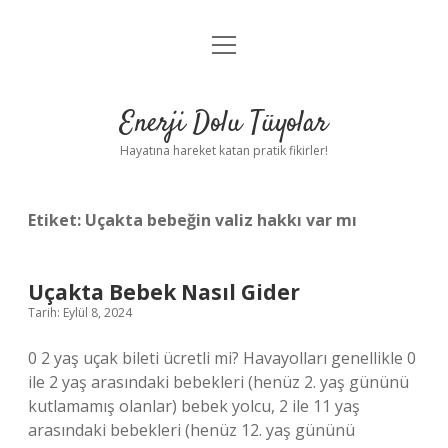
menüyü
Anasayfa
aç
Gizlilik Politikası
Enerji Dolu Tüyolar
Yasal Uyarı
Hayatına hareket katan pratik fikirler!
Hakkımızda
Etiket:
Uçakta bebeğin valiz hakkı var mı
Uçakta Bebek Nasıl Gider
Tarih: Eylül 8, 2024
0 2 yaş uçak bileti ücretli mi? Havayolları genellikle 0
ile 2 yaş arasındaki bebekleri (henüz 2. yaş gününü
kutlamamış olanlar) bebek yolcu, 2 ile 11 yaş
arasındaki bebekleri (henüz 12. yaş gününü