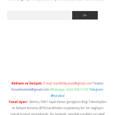
Arama
iriş
betexper giriş
Reklam ve İletişim:
E-mail:
backlinkpaneli@gmail.com
Teams:
forumhizmeti@gmail.com
Whatsapp: 0262 606 0 726
Telegram:
@karabul
Yasal Uyarı:
Sitemiz, 5651 Sayılı Kanun gereğince Bilgi Teknolojileri
ve İletişim Kurumu (BTK) tarafından onaylanmış bir Yer Sağlayıcı
olarak hizmet vermektedir. Bu nedenle, sitedeki içerikleri proaktif