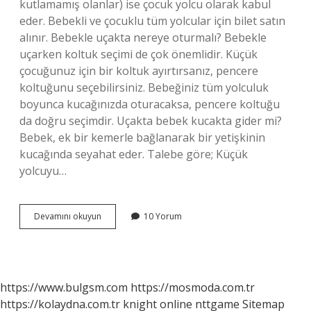
kutlamamış olanlar) ise çocuk yolcu olarak kabul
eder. Bebekli ve çocuklu tüm yolcular için bilet satın
alınır. Bebekle uçakta nereye oturmalı? Bebekle
uçarken koltuk seçimi de çok önemlidir. Küçük
çocuğunuz için bir koltuk ayırtırsanız, pencere
koltuğunu seçebilirsiniz. Bebeğiniz tüm yolculuk
boyunca kucağınızda oturacaksa, pencere koltuğu
da doğru seçimdir. Uçakta bebek kucakta gider mi?
Bebek, ek bir kemerle bağlanarak bir yetişkinin
kucağında seyahat eder. Talebe göre; Küçük
yolcuyu…
Uçakta
Devamını okuyun
10 Yorum
Bebek
Nasıl
Gider
https://www.bulgsm.com
https://mosmoda.com.tr
https://kolaydna.com.tr
knight online
nttgame
Sitemap