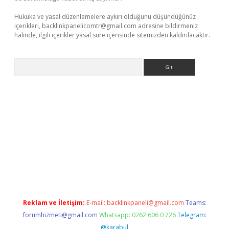
Hukuka ve yasal düzenlemelere aykırı olduğunu düşündüğünüz
içerikleri,
backlinkpanelicomtr@gmail.com
adresine bildirmeniz
halinde, ilgili içerikler yasal süre içerisinde sitemizden kaldırılacaktır.
Arama
iriş
betexper giriş
Reklam ve İletişim:
E-mail:
backlinkpaneli@gmail.com
Teams:
forumhizmeti@gmail.com
Whatsapp: 0262 606 0 726
Telegram:
@karabul