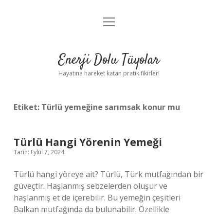
menüyü
Anasayfa
aç
Gizlilik Politikası
Enerji Dolu Tüyolar
Yasal Uyarı
Hayatına hareket katan pratik fikirler!
Hakkımızda
Etiket:
Türlü yemeğine sarımsak konur mu
Türlü Hangi Yörenin Yemeği
Tarih: Eylül 7, 2024
Türlü hangi yöreye ait? Türlü, Türk mutfağından bir
güveçtir. Haşlanmış sebzelerden oluşur ve
haşlanmış et de içerebilir. Bu yemeğin çeşitleri
Balkan mutfağında da bulunabilir. Özellikle