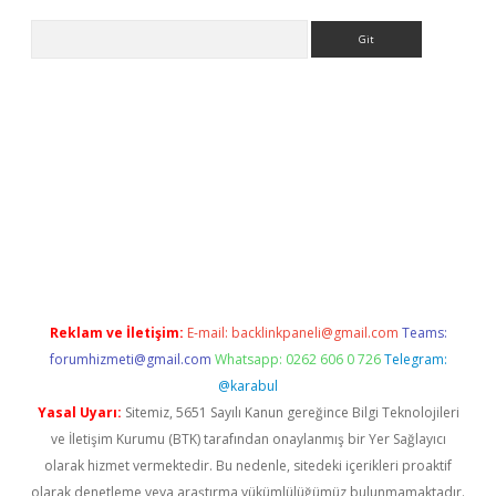
Arama
riş
betexper giriş
Reklam ve İletişim:
E-mail:
backlinkpaneli@gmail.com
Teams:
forumhizmeti@gmail.com
Whatsapp: 0262 606 0 726
Telegram:
@karabul
Yasal Uyarı:
Sitemiz, 5651 Sayılı Kanun gereğince Bilgi Teknolojileri
ve İletişim Kurumu (BTK) tarafından onaylanmış bir Yer Sağlayıcı
olarak hizmet vermektedir. Bu nedenle, sitedeki içerikleri proaktif
olarak denetleme veya araştırma yükümlülüğümüz bulunmamaktadır.