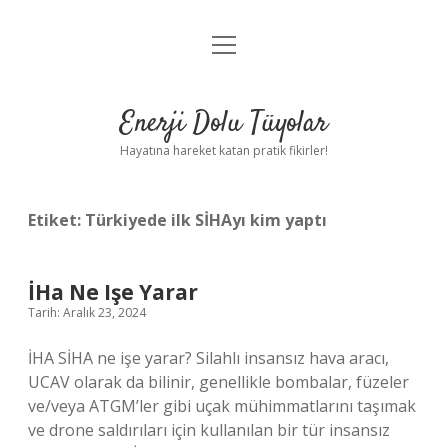
menüyü
Anasayfa
aç
Gizlilik Politikası
Enerji Dolu Tüyolar
Yasal Uyarı
Hayatına hareket katan pratik fikirler!
Hakkımızda
Etiket:
Türkiyede ilk SİHAyı kim yaptı
İHa Ne Işe Yarar
Tarih: Aralık 23, 2024
İHA SİHA ne işe yarar? Silahlı insansız hava aracı,
UCAV olarak da bilinir, genellikle bombalar, füzeler
ve/veya ATGM’ler gibi uçak mühimmatlarını taşımak
ve drone saldırıları için kullanılan bir tür insansız