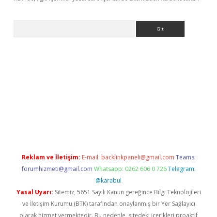
Arama
riş
betexper giriş
Reklam ve İletişim:
E-mail:
backlinkpaneli@gmail.com
Teams:
forumhizmeti@gmail.com
Whatsapp: 0262 606 0 726
Telegram:
@karabul
Yasal Uyarı:
Sitemiz, 5651 Sayılı Kanun gereğince Bilgi Teknolojileri
ve İletişim Kurumu (BTK) tarafından onaylanmış bir Yer Sağlayıcı
olarak hizmet vermektedir. Bu nedenle, sitedeki içerikleri proaktif