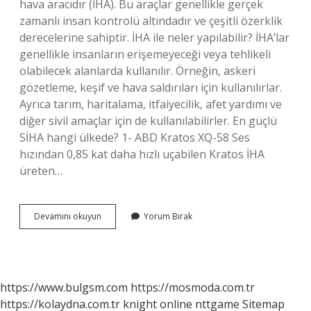
hava aracıdır (İHA). Bu araçlar genellikle gerçek
zamanlı insan kontrolü altındadır ve çeşitli özerklik
derecelerine sahiptir. İHA ile neler yapılabilir? İHA’lar
genellikle insanların erişemeyeceği veya tehlikeli
olabilecek alanlarda kullanılır. Örneğin, askeri
gözetleme, keşif ve hava saldırıları için kullanılırlar.
Ayrıca tarım, haritalama, itfaiyecilik, afet yardımı ve
diğer sivil amaçlar için de kullanılabilirler. En güçlü
SİHA hangi ülkede? 1- ABD Kratos XQ-58 Ses
hızından 0,85 kat daha hızlı uçabilen Kratos İHA
üreten…
İHa
Devamını okuyun
Yorum Bırak
Ne
Işe
Yarar
https://www.bulgsm.com
https://mosmoda.com.tr
https://kolaydna.com.tr
knight online
nttgame
Sitemap