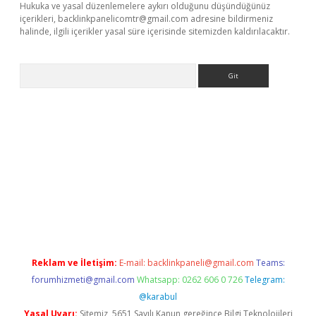
Hukuka ve yasal düzenlemelere aykırı olduğunu düşündüğünüz
içerikleri,
backlinkpanelicomtr@gmail.com
adresine bildirmeniz
halinde, ilgili içerikler yasal süre içerisinde sitemizden kaldırılacaktır.
Arama
giriş
betexper giriş
Reklam ve İletişim:
E-mail:
backlinkpaneli@gmail.com
Teams:
forumhizmeti@gmail.com
Whatsapp: 0262 606 0 726
Telegram:
@karabul
Yasal Uyarı:
Sitemiz, 5651 Sayılı Kanun gereğince Bilgi Teknolojileri