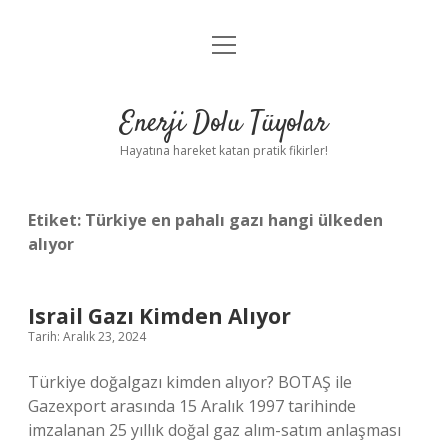
menüyü
Anasayfa
aç
Gizlilik Politikası
Enerji Dolu Tüyolar
Yasal Uyarı
Hayatına hareket katan pratik fikirler!
Hakkımızda
Etiket:
Türkiye en pahalı gazı hangi ülkeden
alıyor
Israil Gazı Kimden Alıyor
Tarih: Aralık 23, 2024
Türkiye doğalgazı kimden alıyor? BOTAŞ ile
Gazexport arasında 15 Aralık 1997 tarihinde
imzalanan 25 yıllık doğal gaz alım-satım anlaşması