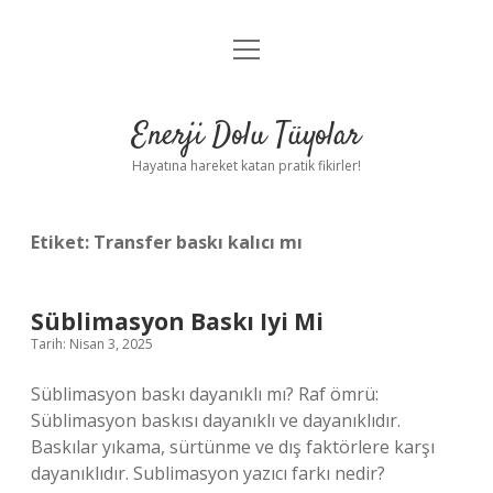
menüyü
Anasayfa
aç
Gizlilik Politikası
Enerji Dolu Tüyolar
Yasal Uyarı
Hayatına hareket katan pratik fikirler!
Hakkımızda
Etiket:
Transfer baskı kalıcı mı
Süblimasyon Baskı Iyi Mi
Tarih: Nisan 3, 2025
Süblimasyon baskı dayanıklı mı? Raf ömrü:
Süblimasyon baskısı dayanıklı ve dayanıklıdır.
Baskılar yıkama, sürtünme ve dış faktörlere karşı
dayanıklıdır. Sublimasyon yazıcı farkı nedir?