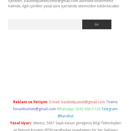
içerikleri,
backlinkpanelicomtr@gmail.com
adresine bildirmeniz
halinde, ilgili içerikler yasal süre içerisinde sitemizden kaldırılacaktır.
Arama
giriş
betexper giriş
Reklam ve İletişim:
E-mail:
backlinkpaneli@gmail.com
Teams:
forumhizmeti@gmail.com
Whatsapp: 0262 606 0 726
Telegram:
@karabul
Yasal Uyarı:
Sitemiz, 5651 Sayılı Kanun gereğince Bilgi Teknolojileri
ve İletişim Kurumu (BTK) tarafından onaylanmış bir Yer Sağlayıcı