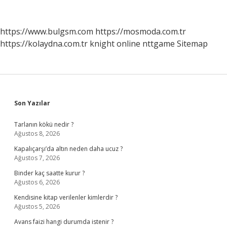
Mi
https://www.bulgsm.com
https://mosmoda.com.tr
https://kolaydna.com.tr
knight online
nttgame
Sitemap
Sidebar
Son Yazılar
Tarlanın kökü nedir ?
Ağustos 8, 2026
Kapalıçarşı’da altın neden daha ucuz ?
Ağustos 7, 2026
Binder kaç saatte kurur ?
Ağustos 6, 2026
Kendisine kitap verilenler kimlerdir ?
Ağustos 5, 2026
Avans faizi hangi durumda istenir ?