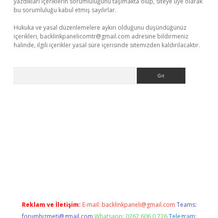
yazdıkları içeriklerin sorumluluğunu taşımakta olup, siteye üye olarak
bu sorumluluğu kabul etmiş sayılırlar.
Hukuka ve yasal düzenlemelere aykırı olduğunu düşündüğünüz
içerikleri,
backlinkpanelicomtr@gmail.com
adresine bildirmeniz
halinde, ilgili içerikler yasal süre içerisinde sitemizden kaldırılacaktır.
Arama
iriş
betexper giriş
Reklam ve İletişim:
E-mail:
backlinkpaneli@gmail.com
Teams:
forumhizmeti@gmail.com
Whatsapp: 0262 606 0 726
Telegram: