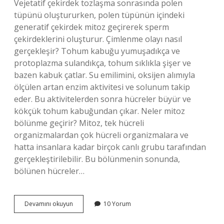
Vejetatif çekirdek tozlaşma sonrasında polen
tüpünü oluştururken, polen tüpünün içindeki
generatif çekirdek mitoz geçirerek sperm
çekirdeklerini oluşturur. Çimlenme olayı nasıl
gerçekleşir? Tohum kabuğu yumuşadıkça ve
protoplazma sulandıkça, tohum sıklıkla şişer ve
bazen kabuk çatlar. Su emilimini, oksijen alımıyla
ölçülen artan enzim aktivitesi ve solunum takip
eder. Bu aktivitelerden sonra hücreler büyür ve
kökçük tohum kabuğundan çıkar. Neler mitoz
bölünme geçirir? Mitoz, tek hücreli
organizmalardan çok hücreli organizmalara ve
hatta insanlara kadar birçok canlı grubu tarafından
gerçekleştirilebilir. Bu bölünmenin sonunda,
bölünen hücreler…
Çimlenme
Devamını okuyun
10 Yorum
Mitoz
Bölünme