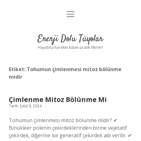
menüyü
Anasayfa
aç
Gizlilik Politikası
Enerji Dolu Tüyolar
Yasal Uyarı
Hayatına hareket katan pratik fikirler!
Hakkımızda
Etiket:
Tohumun çimlenmesi mitoz bölünme
midir
Çimlenme Mitoz Bölünme Mi
Tarih: Eylül 8, 2024
Tohumun çimlenmesi mitoz bölünme midir? ✔
Binükleer polenin çekirdeklerinden birine vejetatif
çekirdek, diğerine ise generatif çekirdek adı verilir. ✔