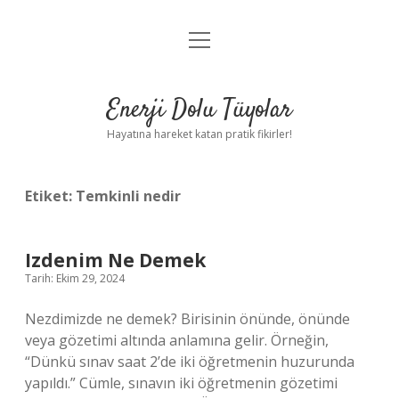
menüyü
Anasayfa
aç
Gizlilik Politikası
Enerji Dolu Tüyolar
Yasal Uyarı
Hayatına hareket katan pratik fikirler!
Hakkımızda
Etiket:
Temkinli nedir
Izdenim Ne Demek
Tarih: Ekim 29, 2024
Nezdimizde ne demek? Birisinin önünde, önünde
veya gözetimi altında anlamına gelir. Örneğin,
“Dünkü sınav saat 2’de iki öğretmenin huzurunda
yapıldı.” Cümle, sınavın iki öğretmenin gözetimi