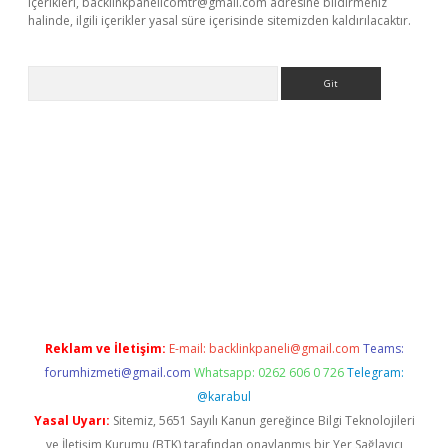
içerikleri,
backlinkpanelicomtr@gmail.com
adresine bildirmeniz
halinde, ilgili içerikler yasal süre içerisinde sitemizden kaldırılacaktır.
Arama
iriş
betexper giriş
Reklam ve İletişim:
E-mail:
backlinkpaneli@gmail.com
Teams:
forumhizmeti@gmail.com
Whatsapp: 0262 606 0 726
Telegram:
@karabul
Yasal Uyarı:
Sitemiz, 5651 Sayılı Kanun gereğince Bilgi Teknolojileri
ve İletişim Kurumu (BTK) tarafından onaylanmış bir Yer Sağlayıcı