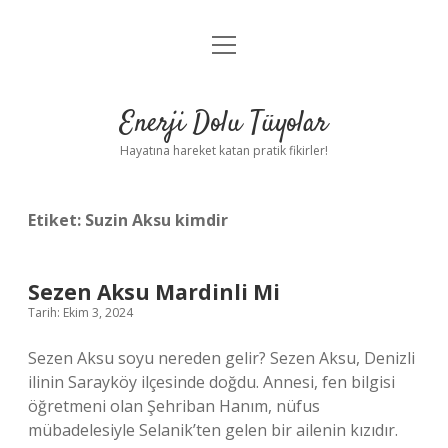
menüyü
Anasayfa
aç
Gizlilik Politikası
Enerji Dolu Tüyolar
Yasal Uyarı
Hayatına hareket katan pratik fikirler!
Hakkımızda
Etiket:
Suzin Aksu kimdir
Sezen Aksu Mardinli Mi
Tarih: Ekim 3, 2024
Sezen Aksu soyu nereden gelir? Sezen Aksu, Denizli
ilinin Sarayköy ilçesinde doğdu. Annesi, fen bilgisi
öğretmeni olan Şehriban Hanım, nüfus
mübadelesiyle Selanik’ten gelen bir ailenin kızıdır.