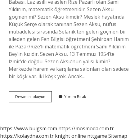
Babası, Laz asıllı ve aslen Rize Pazarlı olan Sami
Yıldırım, matematik öğretmenidir. Sezen Aksu
göçmen mi? Sezen Aksu kimdir? Meslek hayatında
Küçük Serçe olarak tanınan Sezen Aksu, nüfus
mübadelesi sırasında Selanik’ten gelen göçmen bir
aileden gelen Fen Bilgisi öğretmeni Şehirban Hanım
ile Pazar/Rize’li matematik öğretmeni Sami Yıldırım
Bey’in kızıdır. Sezen Aksu, 13 Temmuz 1954’te
İzmir’de doğdu. Sezen Aksu’nun yalısı kimin?
Merkezde harem ve karşılama salonları olan sadece
bir köşk var. İki köşk yok. Ancak…
Sezen
Devamını okuyun
Yorum Bırak
Aksu
Mardinli
Mi
https://www.bulgsm.com
https://mosmoda.com.tr
https://kolaydna.com.tr
knight online
nttgame
Sitemap