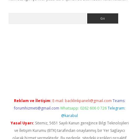
Arama
iriş
betexper giriş
Reklam ve İletişim:
E-mail:
backlinkpaneli@gmail.com
Teams:
forumhizmeti@gmail.com
Whatsapp: 0262 606 0 726
Telegram:
@karabul
Yasal Uyarı:
Sitemiz, 5651 Sayılı Kanun gereğince Bilgi Teknolojileri
ve İletişim Kurumu (BTK) tarafından onaylanmış bir Yer Sağlayıcı
olarak hizmet vermektedir. Bu nedenle, sitedeki içerikleri proaktif