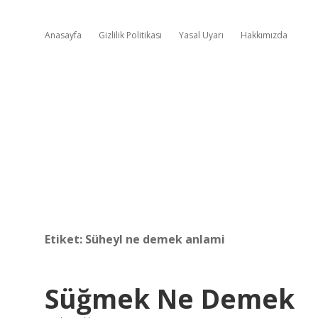
Anasayfa
Gizlilik Politikası
Yasal Uyarı
Hakkımızda
Etiket:
Süheyl ne demek anlami
Süğmek Ne Demek