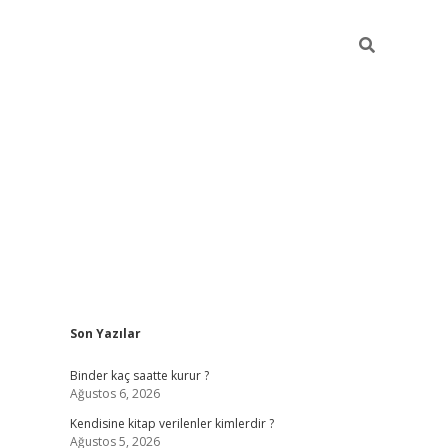
Sidebar
Son Yazılar
ilbet güncel giriş adresi
ilbet mobil giriş
betexp
Binder kaç saatte kurur ?
Ağustos 6, 2026
Kendisine kitap verilenler kimlerdir ?
Ağustos 5, 2026