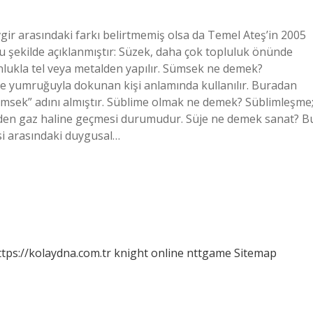
ir arasındaki farkı belirtmemiş olsa da Temel Ateş’in 2005
şu şekilde açıklanmıştır: Süzek, daha çok topluluk önünde
nlukla tel veya metalden yapılır. Sümsek ne demek?
ile yumruğuyla dokunan kişi anlamında kullanılır. Buradan
sek” adını almıştır. Süblime olmak ne demek? Süblimleşme
lden gaz haline geçmesi durumudur. Süje ne demek sanat? B
si arasındaki duygusal…
ttps://kolaydna.com.tr
knight online
nttgame
Sitemap