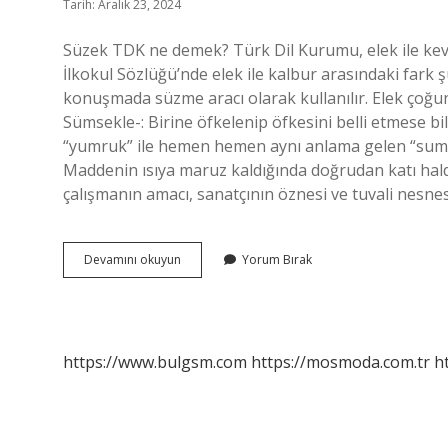
Tarih: Aralık 23, 2024
Süzek TDK ne demek? Türk Dil Kurumu, elek ile kevg
İlkokul Sözlüğü’nde elek ile kalbur arasındaki fark 
konuşmada süzme aracı olarak kullanılır. Elek çoğu
Sümsekle-: Birine öfkelenip öfkesini belli etmese b
“yumruk” ile hemen hemen aynı anlama gelen “summ
Maddenin ısıya maruz kaldığında doğrudan katı ha
çalışmanın amacı, sanatçının öznesi ve tuvali nesne
Süğmek
Devamını okuyun
Yorum Bırak
Ne
Demek
https://www.bulgsm.com
https://mosmoda.com.tr
h