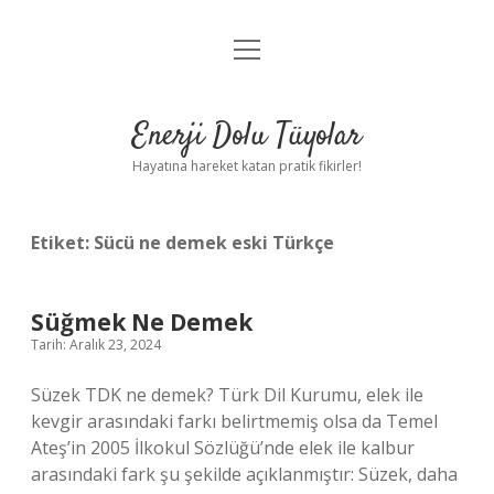
menüyü
Anasayfa
aç
Gizlilik Politikası
Enerji Dolu Tüyolar
Yasal Uyarı
Hayatına hareket katan pratik fikirler!
Hakkımızda
Etiket:
Sücü ne demek eski Türkçe
Süğmek Ne Demek
Tarih: Aralık 23, 2024
Süzek TDK ne demek? Türk Dil Kurumu, elek ile
kevgir arasındaki farkı belirtmemiş olsa da Temel
Ateş’in 2005 İlkokul Sözlüğü’nde elek ile kalbur
arasındaki fark şu şekilde açıklanmıştır: Süzek, daha