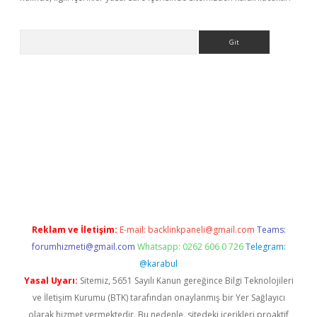
Arama
iriş
betexper giriş
Reklam ve İletişim:
E-mail:
backlinkpaneli@gmail.com
Teams:
forumhizmeti@gmail.com
Whatsapp: 0262 606 0 726
Telegram:
@karabul
Yasal Uyarı:
Sitemiz, 5651 Sayılı Kanun gereğince Bilgi Teknolojileri
ve İletişim Kurumu (BTK) tarafından onaylanmış bir Yer Sağlayıcı
olarak hizmet vermektedir. Bu nedenle, sitedeki içerikleri proaktif