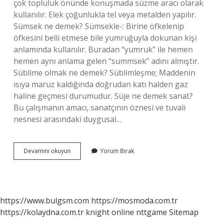
çok topluluk önünde konuşmada süzme aracı olarak
kullanılır. Elek çoğunlukla tel veya metalden yapılır.
Sümsek ne demek? Sümsekle-: Birine öfkelenip
öfkesini belli etmese bile yumruğuyla dokunan kişi
anlamında kullanılır. Buradan “yumruk” ile hemen
hemen aynı anlama gelen “summsek” adını almıştır.
Süblime olmak ne demek? Süblimleşme; Maddenin
ısıya maruz kaldığında doğrudan katı halden gaz
haline geçmesi durumudur. Süje ne demek sanat?
Bu çalışmanın amacı, sanatçının öznesi ve tuvali
nesnesi arasındaki duygusal…
Süğmek
Devamını okuyun
Yorum Bırak
Ne
Demek
https://www.bulgsm.com
https://mosmoda.com.tr
https://kolaydna.com.tr
knight online
nttgame
Sitemap