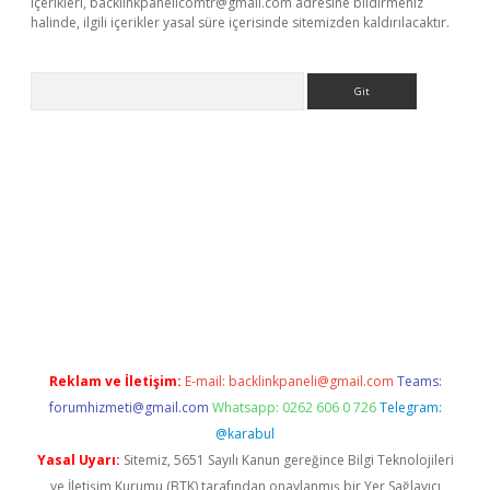
içerikleri,
backlinkpanelicomtr@gmail.com
adresine bildirmeniz
halinde, ilgili içerikler yasal süre içerisinde sitemizden kaldırılacaktır.
Arama
iriş
betexper giriş
Reklam ve İletişim:
E-mail:
backlinkpaneli@gmail.com
Teams:
forumhizmeti@gmail.com
Whatsapp: 0262 606 0 726
Telegram:
@karabul
Yasal Uyarı:
Sitemiz, 5651 Sayılı Kanun gereğince Bilgi Teknolojileri
ve İletişim Kurumu (BTK) tarafından onaylanmış bir Yer Sağlayıcı