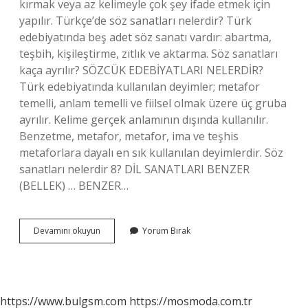
kırmak veya az kelimeyle çok şey ifade etmek için
yapılır. Türkçe’de söz sanatları nelerdir? Türk
edebiyatında beş adet söz sanatı vardır: abartma,
teşbih, kişileştirme, zıtlık ve aktarma. Söz sanatları
kaça ayrılır? SÖZCÜK EDEBİYATLARI NELERDİR?
Türk edebiyatında kullanılan deyimler; metafor
temelli, anlam temelli ve fiilsel olmak üzere üç gruba
ayrılır. Kelime gerçek anlamının dışında kullanılır.
Benzetme, metafor, metafor, ima ve teşhis
metaforlara dayalı en sık kullanılan deyimlerdir. Söz
sanatları nelerdir 8? DİL SANATLARI BENZER
(BELLEK) … BENZER…
Söz
Devamını okuyun
Yorum Bırak
Sanatları
Nedir
4
Sınıf
https://www.bulgsm.com
https://mosmoda.com.tr