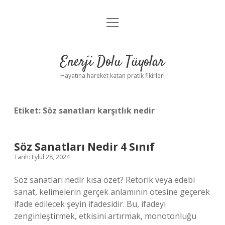
menüyü
Anasayfa
aç
Gizlilik Politikası
Enerji Dolu Tüyolar
Yasal Uyarı
Hayatına hareket katan pratik fikirler!
Hakkımızda
Etiket:
Söz sanatları karşıtlık nedir
Söz Sanatları Nedir 4 Sınıf
Tarih: Eylül 28, 2024
Söz sanatları nedir kısa özet? Retorik veya edebi
sanat, kelimelerin gerçek anlamının ötesine geçerek
ifade edilecek şeyin ifadesidir. Bu, ifadeyi
zenginleştirmek, etkisini artırmak, monotonluğu