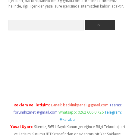
içerikleri,
backlinkpanelicomtr@gmail.com
adresine bildirmeniz
halinde, ilgili içerikler yasal süre içerisinde sitemizden kaldırılacaktır.
Arama
iriş
betexper giriş
Reklam ve İletişim:
E-mail:
backlinkpaneli@gmail.com
Teams:
forumhizmeti@gmail.com
Whatsapp: 0262 606 0 726
Telegram:
@karabul
Yasal Uyarı:
Sitemiz, 5651 Sayılı Kanun gereğince Bilgi Teknolojileri
ve İletişim Kurumu (BTK) tarafından onaylanmış bir Yer Sağlayıcı