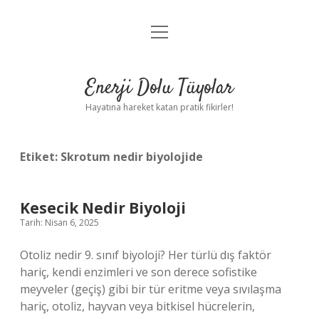
menüyü
Anasayfa
aç
Gizlilik Politikası
Enerji Dolu Tüyolar
Yasal Uyarı
Hayatına hareket katan pratik fikirler!
Hakkımızda
Etiket:
Skrotum nedir biyolojide
Kesecik Nedir Biyoloji
Tarih: Nisan 6, 2025
Otoliz nedir 9. sınıf biyoloji? Her türlü dış faktör
hariç, kendi enzimleri ve son derece sofistike
meyveler (geçiş) gibi bir tür eritme veya sıvılaşma
hariç, otoliz, hayvan veya bitkisel hücrelerin,