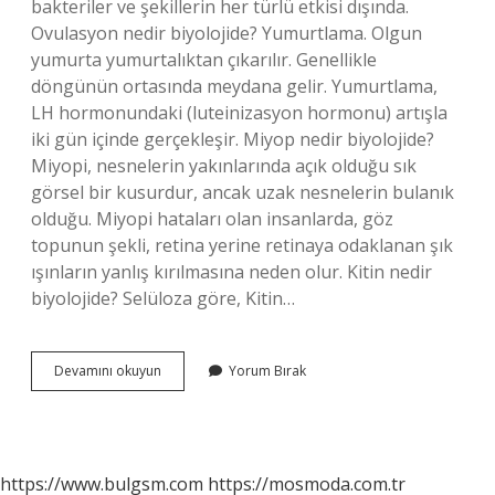
bakteriler ve şekillerin her türlü etkisi dışında.
Ovulasyon nedir biyolojide? Yumurtlama. Olgun
yumurta yumurtalıktan çıkarılır. Genellikle
döngünün ortasında meydana gelir. Yumurtlama,
LH hormonundaki (luteinizasyon hormonu) artışla
iki gün içinde gerçekleşir. Miyop nedir biyolojide?
Miyopi, nesnelerin yakınlarında açık olduğu sık
görsel bir kusurdur, ancak uzak nesnelerin bulanık
olduğu. Miyopi hataları olan insanlarda, göz
topunun şekli, retina yerine retinaya odaklanan şık
ışınların yanlış kırılmasına neden olur. Kitin nedir
biyolojide? Selüloza göre, Kitin…
Kesecik
Devamını okuyun
Yorum Bırak
Nedir
Biyoloji
https://www.bulgsm.com
https://mosmoda.com.tr