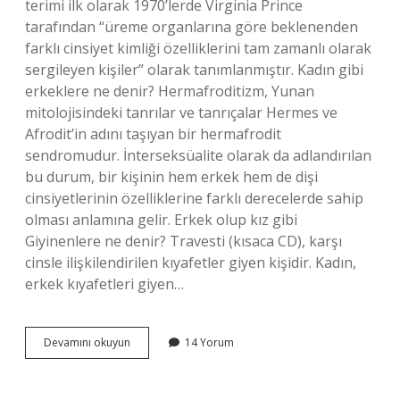
terimi ilk olarak 1970’lerde Virginia Prince
tarafından “üreme organlarına göre beklenenden
farklı cinsiyet kimliği özelliklerini tam zamanlı olarak
sergileyen kişiler” olarak tanımlanmıştır. Kadın gibi
erkeklere ne denir? Hermafroditizm, Yunan
mitolojisindeki tanrılar ve tanrıçalar Hermes ve
Afrodit’in adını taşıyan bir hermafrodit
sendromudur. İnterseksüalite olarak da adlandırılan
bu durum, bir kişinin hem erkek hem de dişi
cinsiyetlerinin özelliklerine farklı derecelerde sahip
olması anlamına gelir. Erkek olup kız gibi
Giyinenlere ne denir? Travesti (kısaca CD), karşı
cinsle ilişkilendirilen kıyafetler giyen kişidir. Kadın,
erkek kıyafetleri giyen…
Kadın
Devamını okuyun
14 Yorum
Gibi
Davranan
Erkeğe