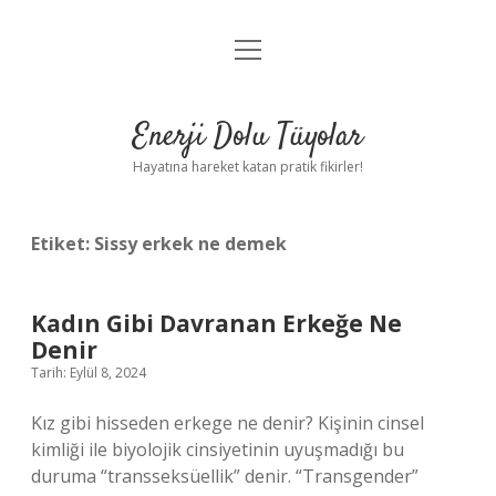
menüyü
Anasayfa
aç
Gizlilik Politikası
Enerji Dolu Tüyolar
Yasal Uyarı
Hayatına hareket katan pratik fikirler!
Hakkımızda
Etiket:
Sissy erkek ne demek
Kadın Gibi Davranan Erkeğe Ne
Denir
Tarih: Eylül 8, 2024
Kız gibi hisseden erkege ne denir? Kişinin cinsel
kimliği ile biyolojik cinsiyetinin uyuşmadığı bu
duruma “transseksüellik” denir. “Transgender”