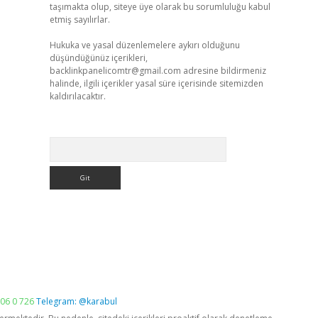
taşımakta olup, siteye üye olarak bu sorumluluğu kabul
etmiş sayılırlar.
Hukuka ve yasal düzenlemelere aykırı olduğunu
düşündüğünüz içerikleri,
backlinkpanelicomtr@gmail.com
adresine bildirmeniz
halinde, ilgili içerikler yasal süre içerisinde sitemizden
kaldırılacaktır.
Arama
06 0 726
Telegram: @karabul