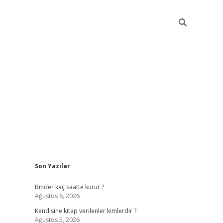
Sidebar
Son Yazılar
ilbet güncel giriş adresi
ilbet mobil giriş
bet
Binder kaç saatte kurur ?
Ağustos 6, 2026
Kendisine kitap verilenler kimlerdir ?
Ağustos 5, 2026