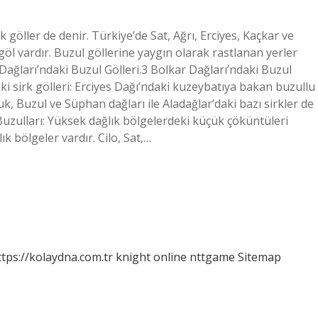
göller de denir. Türkiye’de Sat, Ağrı, Erciyes, Kaçkar ve
öl vardır. Buzul göllerine yaygın olarak rastlanan yerler
 Dağları’ndaki Buzul Gölleri.3 Bolkar Dağları’ndaki Buzul
eki sirk gölleri: Erciyes Dağı’ndaki kuzeybatıya bakan buzullu
uk, Buzul ve Süphan dağları ile Aladağlar’daki bazı sirkler de
 Buzulları: Yüksek dağlık bölgelerdeki küçük çöküntüleri
k bölgeler vardır. Cilo, Sat,…
ttps://kolaydna.com.tr
knight online
nttgame
Sitemap