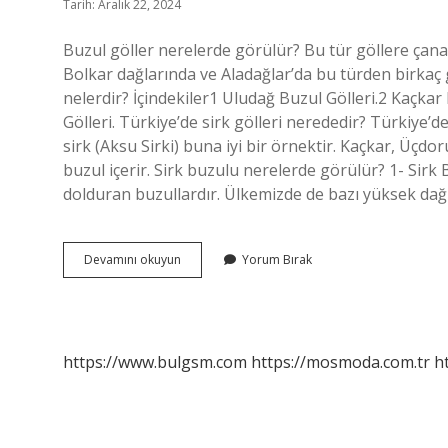
Tarih: Aralık 22, 2024
Buzul göller nerelerde görülür? Bu tür göllere çanak 
Bolkar dağlarında ve Aladağlar’da bu türden birkaç g
nelerdir? İçindekiler1 Uludağ Buzul Gölleri.2 Kaçkar
Gölleri. Türkiye’de sirk gölleri nerededir? Türkiye’d
sirk (Aksu Sirki) buna iyi bir örnektir. Kaçkar, Üçdor
buzul içerir. Sirk buzulu nerelerde görülür? 1- Sirk
dolduran buzullardır. Ülkemizde de bazı yüksek dağlı
Buzul
Devamını okuyun
Yorum Bırak
Gölleri
Hangi
Ülkelerde
Görülür
https://www.bulgsm.com
https://mosmoda.com.tr
h