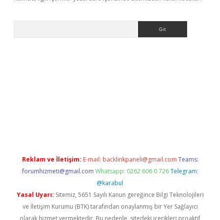
Arama
bil giriş
betexper giriş
Reklam ve İletişim:
E-mail:
backlinkpaneli@gmail.com
Teams:
forumhizmeti@gmail.com
Whatsapp: 0262 606 0 726
Telegram:
@karabul
Yasal Uyarı:
Sitemiz, 5651 Sayılı Kanun gereğince Bilgi Teknolojileri
ve İletişim Kurumu (BTK) tarafından onaylanmış bir Yer Sağlayıcı
olarak hizmet vermektedir. Bu nedenle, sitedeki içerikleri proaktif