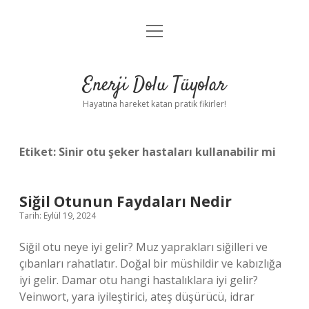
menüyü
Anasayfa
aç
Gizlilik Politikası
Enerji Dolu Tüyolar
Yasal Uyarı
Hayatına hareket katan pratik fikirler!
Hakkımızda
Etiket:
Sinir otu şeker hastaları kullanabilir mi
Siğil Otunun Faydaları Nedir
Tarih: Eylül 19, 2024
Siğil otu neye iyi gelir? Muz yaprakları siğilleri ve
çıbanları rahatlatır. Doğal bir müshildir ve kabızlığa
iyi gelir. Damar otu hangi hastalıklara iyi gelir?
Veinwort, yara iyileştirici, ateş düşürücü, idrar