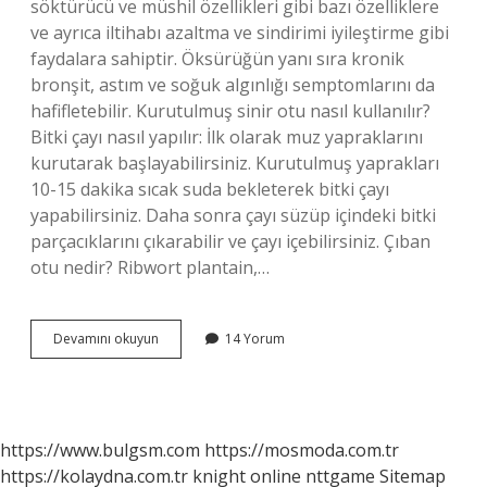
söktürücü ve müshil özellikleri gibi bazı özelliklere
ve ayrıca iltihabı azaltma ve sindirimi iyileştirme gibi
faydalara sahiptir. Öksürüğün yanı sıra kronik
bronşit, astım ve soğuk algınlığı semptomlarını da
hafifletebilir. Kurutulmuş sinir otu nasıl kullanılır?
Bitki çayı nasıl yapılır: İlk olarak muz yapraklarını
kurutarak başlayabilirsiniz. Kurutulmuş yaprakları
10-15 dakika sıcak suda bekleterek bitki çayı
yapabilirsiniz. Daha sonra çayı süzüp içindeki bitki
parçacıklarını çıkarabilir ve çayı içebilirsiniz. Çıban
otu nedir? Ribwort plantain,…
Siğil
Devamını okuyun
14 Yorum
Otunun
Faydaları
Nedir
https://www.bulgsm.com
https://mosmoda.com.tr
https://kolaydna.com.tr
knight online
nttgame
Sitemap