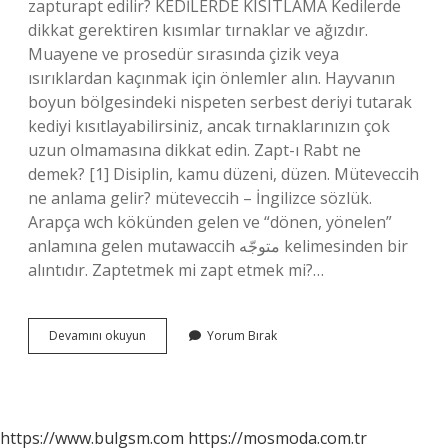
zapturapt edilir? KEDİLERDE KISITLAMA Kedilerde
dikkat gerektiren kısımlar tırnaklar ve ağızdır.
Muayene ve prosedür sırasında çizik veya
ısırıklardan kaçınmak için önlemler alın. Hayvanın
boyun bölgesindeki nispeten serbest deriyi tutarak
kediyi kısıtlayabilirsiniz, ancak tırnaklarınızın çok
uzun olmamasına dikkat edin. Zapt-ı Rabt ne
demek? [1] Disiplin, kamu düzeni, düzen. Müteveccih
ne anlama gelir? müteveccih – İngilizce sözlük.
Arapça wch kökünden gelen ve “dönen, yönelen”
anlamına gelen mutawaccih متوجّه‎ kelimesinden bir
alıntıdır. Zaptetmek mi zapt etmek mi?…
Zapturapt
Devamını okuyun
Yorum Bırak
Türkçe
Ne
Demek
https://www.bulgsm.com
https://mosmoda.com.tr