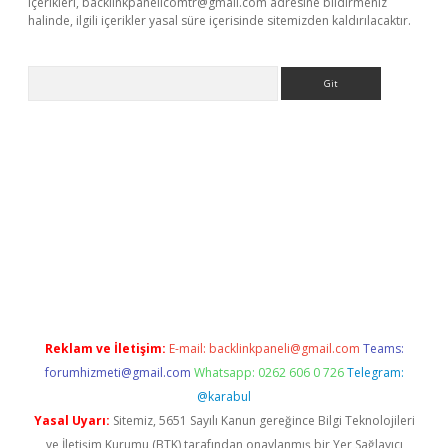
içerikleri,
backlinkpanelicomtr@gmail.com
adresine bildirmeniz
halinde, ilgili içerikler yasal süre içerisinde sitemizden kaldırılacaktır.
Arama
riş
betexper giriş
Reklam ve İletişim:
E-mail:
backlinkpaneli@gmail.com
Teams:
forumhizmeti@gmail.com
Whatsapp: 0262 606 0 726
Telegram:
@karabul
Yasal Uyarı:
Sitemiz, 5651 Sayılı Kanun gereğince Bilgi Teknolojileri
ve İletişim Kurumu (BTK) tarafından onaylanmış bir Yer Sağlayıcı