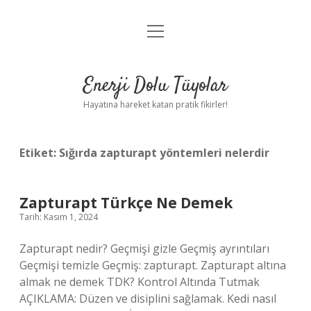
menüyü
Anasayfa
aç
Gizlilik Politikası
Enerji Dolu Tüyolar
Yasal Uyarı
Hayatına hareket katan pratik fikirler!
Hakkımızda
Etiket:
Sığırda zapturapt yöntemleri nelerdir
Zapturapt Türkçe Ne Demek
Tarih: Kasım 1, 2024
Zapturapt nedir? Geçmişi gizle Geçmiş ayrıntıları
Geçmişi temizle Geçmiş: zapturapt. Zapturapt altına
almak ne demek TDK? Kontrol Altında Tutmak
AÇIKLAMA: Düzen ve disiplini sağlamak. Kedi nasıl