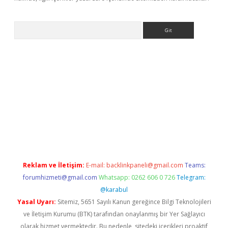
Arama
giriş
betexper giriş
Reklam ve İletişim:
E-mail:
backlinkpaneli@gmail.com
Teams:
forumhizmeti@gmail.com
Whatsapp: 0262 606 0 726
Telegram:
@karabul
Yasal Uyarı:
Sitemiz, 5651 Sayılı Kanun gereğince Bilgi Teknolojileri
ve İletişim Kurumu (BTK) tarafından onaylanmış bir Yer Sağlayıcı
olarak hizmet vermektedir. Bu nedenle, sitedeki içerikleri proaktif