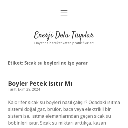
menüyü
Anasayfa
aç
Gizlilik Politikası
Enerji Dolu Tüyolar
Yasal Uyarı
Hayatına hareket katan pratik fikirler!
Hakkımızda
Etiket:
Sıcak su boyleri ne işe yarar
Boyler Petek Isıtır Mı
Tarih: Ekim 29, 2024
Kalorifer sıcak su boyleri nasıl çalışır? Odadaki ısıtma
sistemi doğal gaz, brülör, baca veya elektrikli bir
sistem ise, ısıtma elemanlarından geçen sıcak su
bobinleri ısıtır. Sıcak su miktarı arttıkça, kazan