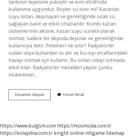
tankının tepesine yükselir ve evin etrafında
kullanıma uygundur. Boyler su ısıtır mı? Kazanlar,
suyu ısıtan, depolayan ve gerektiğinde sıcak su
sağlayan basit ve etkili cihazlardır. Kombi kazan
sistemlerinin aksine, kazan suyu sürekli olarak
ısıtmaz; sadece bir depoda depolar ve gerektiğinde
kullanıcıya iletir. Petekleri ne ısıtır? Radyatörler
sudan veya buhardan ısı alır ve bu ısıyı etraflarındaki
havayı ısıtmak için kullanır. Bu onları odayı ısıtmada
etkili kılar. Radyatörler metalden yapılır çünkü
mükemmel…
Boyler
Devamını okuyun
Yorum Bırak
Petek
Isıtır
Mı
https://www.bulgsm.com
https://mosmoda.com.tr
https://kolaydna.com.tr
knight online
nttgame
Sitemap