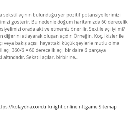
ekstil açının bulunduğu yer pozitif potansiyellerimizi
eğimizi gösterir. Bu nedenle doğum haritamızda 60 derecelik
elimizi orada aktive etmemiz önerilir. Sextile açı iyi mi?
n diğerini atlayarak oluşan açıdır. Örneğin, Koç, İkizler ile
 açı veya bakış açısı, hayattaki küçük şeylerle mutlu olma
l açı, 360/6 = 60 derecelik açı, bir daire 6 parçaya
tındadır. Sekstil açılar, birbirine…
ttps://kolaydna.com.tr
knight online
nttgame
Sitemap