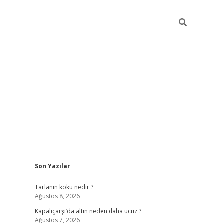
Sidebar
Son Yazılar
ilbet güncel giriş adresi
ilbet mobil giriş
betexp
Tarlanın kökü nedir ?
Ağustos 8, 2026
Kapalıçarşı’da altın neden daha ucuz ?
Ağustos 7, 2026