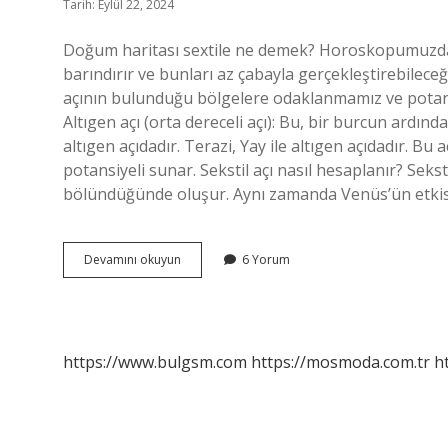
Tarih: Eylül 22, 2024
Doğum haritası sextile ne demek? Horoskopumuzda s
barındırır ve bunları az çabayla gerçekleştirebilec
açının bulunduğu bölgelere odaklanmamız ve potansiy
Altıgen açı (orta dereceli açı): Bu, bir burcun ardında
altıgen açıdadır. Terazi, Yay ile altıgen açıdadır. Bu
potansiyeli sunar. Sekstil açı nasıl hesaplanır? Seksti
bölündüğünde oluşur. Aynı zamanda Venüs’ün etkisi al
Haritada
Devamını okuyun
6 Yorum
Sekstil
Ne
Demek
https://www.bulgsm.com
https://mosmoda.com.tr
h