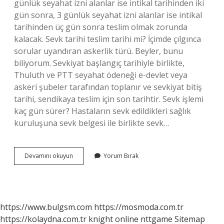
günlük seyahat izni alanlar ise intikal tarihinden iki
gün sonra, 3 günlük seyahat izni alanlar ise intikal
tarihinden üç gün sonra teslim olmak zorunda
kalacak. Sevk tarihi teslim tarihi mi? İçimde çılgınca
sorular uyandıran askerlik türü. Beyler, bunu
biliyorum. Sevkiyat başlangıç ​​tarihiyle birlikte,
Thuluth ve PTT seyahat ödeneği e-devlet veya
askeri şubeler tarafından toplanır ve sevkiyat bitiş
tarihi, sendikaya teslim için son tarihtir. Sevk işlemi
kaç gün sürer? Hastaların sevk edildikleri sağlık
kuruluşuna sevk belgesi ile birlikte sevk…
Sevk
Devamını okuyun
Yorum Bırak
Başvurusundan
Kaç
Gün
Sonra
Teslim
https://www.bulgsm.com
https://mosmoda.com.tr
Olunur
https://kolaydna.com.tr
knight online
nttgame
Sitemap