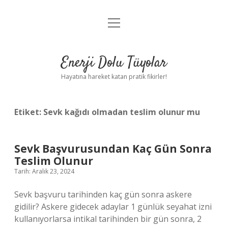
menüyü
Anasayfa
aç
Gizlilik Politikası
Enerji Dolu Tüyolar
Yasal Uyarı
Hayatına hareket katan pratik fikirler!
Hakkımızda
Etiket:
Sevk kağıdı olmadan teslim olunur mu
Sevk Başvurusundan Kaç Gün Sonra
Teslim Olunur
Tarih: Aralık 23, 2024
Sevk başvuru tarihinden kaç gün sonra askere
gidilir? Askere gidecek adaylar 1 günlük seyahat izni
kullanıyorlarsa intikal tarihinden bir gün sonra, 2