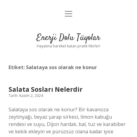
menüyü
Anasayfa
aç
Gizlilik Politikası
Enerji Dolu Tüyolar
Yasal Uyarı
Hayatına hareket katan pratik fikirler!
Hakkımızda
Etiket:
Salataya sos olarak ne konur
Salata Sosları Nelerdir
Tarih: Kasım 2, 2024
Salataya sos olarak ne konur? Bir kavanoza
zeytinyağı, beyaz şarap sirkesi, limon kabuğu
rendesi ve suyu, Dijon hardalı, bal, tuz ve karabiber
ve kekik ekleyin ve pürüzsüz olana kadar iyice