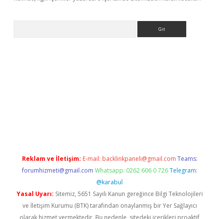
Arama
iriş
betexper giriş
Reklam ve İletişim:
E-mail:
backlinkpaneli@gmail.com
Teams:
forumhizmeti@gmail.com
Whatsapp: 0262 606 0 726
Telegram:
@karabul
Yasal Uyarı:
Sitemiz, 5651 Sayılı Kanun gereğince Bilgi Teknolojileri
ve İletişim Kurumu (BTK) tarafından onaylanmış bir Yer Sağlayıcı
olarak hizmet vermektedir. Bu nedenle, sitedeki içerikleri proaktif