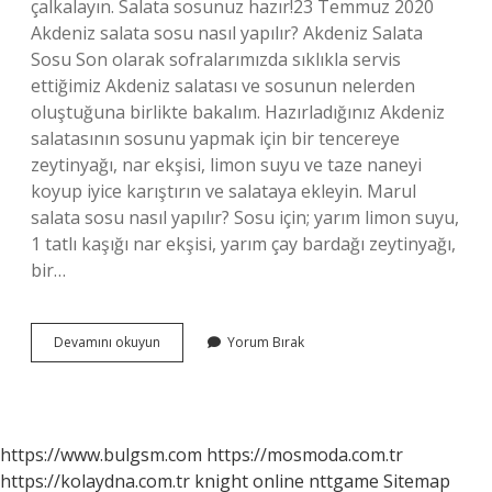
çalkalayın. Salata sosunuz hazır!23 Temmuz 2020
Akdeniz salata sosu nasıl yapılır? Akdeniz Salata
Sosu Son olarak sofralarımızda sıklıkla servis
ettiğimiz Akdeniz salatası ve sosunun nelerden
oluştuğuna birlikte bakalım. Hazırladığınız Akdeniz
salatasının sosunu yapmak için bir tencereye
zeytinyağı, nar ekşisi, limon suyu ve taze naneyi
koyup iyice karıştırın ve salataya ekleyin. Marul
salata sosu nasıl yapılır? Sosu için; yarım limon suyu,
1 tatlı kaşığı nar ekşisi, yarım çay bardağı zeytinyağı,
bir…
Salata
Devamını okuyun
Yorum Bırak
Sosları
Nelerdir
https://www.bulgsm.com
https://mosmoda.com.tr
https://kolaydna.com.tr
knight online
nttgame
Sitemap