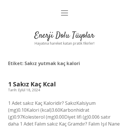
menüyü
Anasayfa
aç
Gizlilik Politikası
Enerji Dolu Tüyolar
Yasal Uyarı
Hayatına hareket katan pratik fikirler!
Hakkımızda
Etiket:
Sakız yutmak kaç kalori
1 Sakız Kaç Kcal
Tarih: Eylül 18, 2024
1 Adet sakız Kaç Kaloridir? SakızKalsiyum
(mg)0.10Kalori (kcal)3.60Karbonhidrat
(g)0.97Kolesterol (mg)0.00Diyet lifi (g)0.006 satır
daha 1 Adet Falım sakız Kaç Gramdır? Falım Işıl Nane