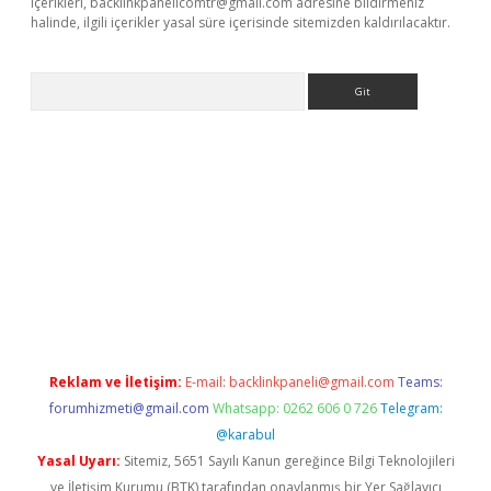
içerikleri,
backlinkpanelicomtr@gmail.com
adresine bildirmeniz
halinde, ilgili içerikler yasal süre içerisinde sitemizden kaldırılacaktır.
Arama
iriş
betexper giriş
Reklam ve İletişim:
E-mail:
backlinkpaneli@gmail.com
Teams:
forumhizmeti@gmail.com
Whatsapp: 0262 606 0 726
Telegram:
@karabul
Yasal Uyarı:
Sitemiz, 5651 Sayılı Kanun gereğince Bilgi Teknolojileri
ve İletişim Kurumu (BTK) tarafından onaylanmış bir Yer Sağlayıcı