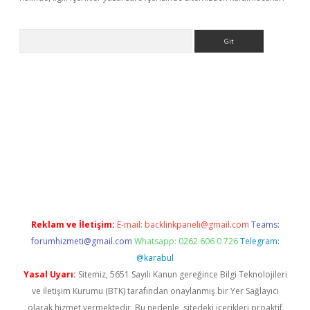
Arama
giriş
betexper giriş
Reklam ve İletişim:
E-mail:
backlinkpaneli@gmail.com
Teams:
forumhizmeti@gmail.com
Whatsapp: 0262 606 0 726
Telegram:
@karabul
Yasal Uyarı:
Sitemiz, 5651 Sayılı Kanun gereğince Bilgi Teknolojileri
ve İletişim Kurumu (BTK) tarafından onaylanmış bir Yer Sağlayıcı
olarak hizmet vermektedir. Bu nedenle, sitedeki içerikleri proaktif