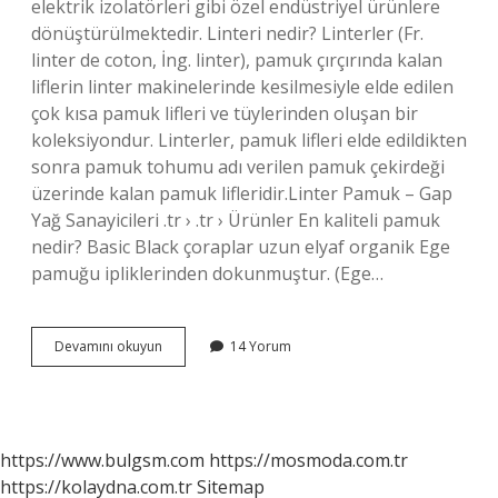
elektrik izolatörleri gibi özel endüstriyel ürünlere
dönüştürülmektedir. Linteri nedir? Linterler (Fr.
linter de coton, İng. linter), pamuk çırçırında kalan
liflerin linter makinelerinde kesilmesiyle elde edilen
çok kısa pamuk lifleri ve tüylerinden oluşan bir
koleksiyondur. Linterler, pamuk lifleri elde edildikten
sonra pamuk tohumu adı verilen pamuk çekirdeği
üzerinde kalan pamuk lifleridir.Linter Pamuk – Gap
Yağ Sanayicileri .tr › .tr › Ürünler En kaliteli pamuk
nedir? Basic Black çoraplar uzun elyaf organik Ege
pamuğu ipliklerinden dokunmuştur. (Ege…
Pamuk
Devamını okuyun
14 Yorum
Linteri
Nedir
https://www.bulgsm.com
https://mosmoda.com.tr
https://kolaydna.com.tr
Sitemap