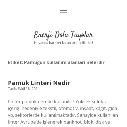
menüyü
Anasayfa
aç
Gizlilik Politikası
Enerji Dolu Tüyolar
Yasal Uyarı
Hayatına hareket katan pratik fikirler!
Hakkımızda
Etiket:
Pamuğun kullanım alanları nelerdir
Pamuk Linteri Nedir
Tarih: Eylül 18, 2024
Linter pamuk nerede kullanılır? Yüksek selüloz
içeriği nedeniyle tekstil, otomotiv, inşaat, kâğıt, gıda
vb. sektörlerde kullanılmaktadır. Sanayide kullanılan
linter Avrupa’da işlenerek banknot, blok, disk ve