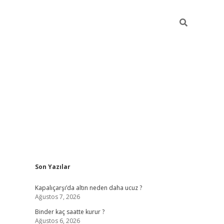
Sidebar
Son Yazılar
ilbet güncel giriş adresi
ilbet mobil giriş
betexp
Kapalıçarşı’da altın neden daha ucuz ?
Ağustos 7, 2026
Binder kaç saatte kurur ?
Ağustos 6, 2026