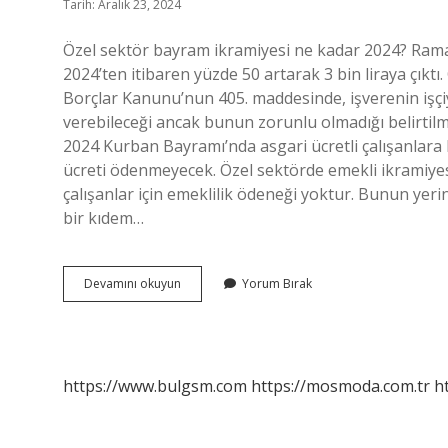
Tarih: Aralık 23, 2024
Özel sektör bayram ikramiyesi ne kadar 2024? Rama
2024’ten itibaren yüzde 50 artarak 3 bin liraya çık
Borçlar Kanunu’nun 405. maddesinde, işverenin işçiye 
verebileceği ancak bunun zorunlu olmadığı belirtilm
2024 Kurban Bayramı’nda asgari ücretli çalışanlara 
ücreti ödenmeyecek. Özel sektörde emekli ikramiye
çalışanlar için emeklilik ödeneği yoktur. Bunun yer
bir kıdem…
Özel
Devamını okuyun
Yorum Bırak
Sektörde
Bayram
Ikramiyesi
Ne
Kadar
https://www.bulgsm.com
https://mosmoda.com.tr
h