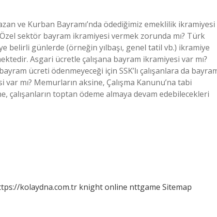
zan ve Kurban Bayramı’nda ödediğimiz emeklilik ikramiyesi
tı. Özel sektör bayram ikramiyesi vermek zorunda mı? Türk
belirli günlerde (örneğin yılbaşı, genel tatil vb.) ikramiye
ektedir. Asgari ücretle çalışana bayram ikramiyesi var mı?
bayram ücreti ödenmeyeceği için SSK’lı çalışanlara da bayra
si var mı? Memurların aksine, Çalışma Kanunu’na tabi
ine, çalışanların toptan ödeme almaya devam edebilecekleri
ttps://kolaydna.com.tr
knight online
nttgame
Sitemap