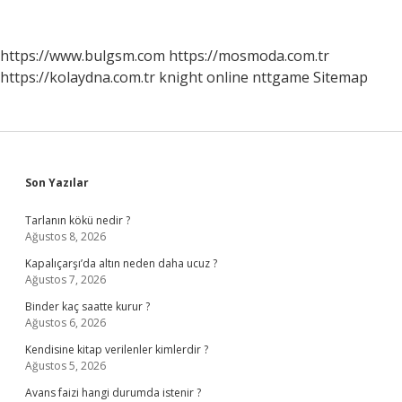
Ikramiyesi
Ne
Kadar
https://www.bulgsm.com
https://mosmoda.com.tr
https://kolaydna.com.tr
knight online
nttgame
Sitemap
Sidebar
Son Yazılar
Tarlanın kökü nedir ?
Ağustos 8, 2026
Kapalıçarşı’da altın neden daha ucuz ?
Ağustos 7, 2026
Binder kaç saatte kurur ?
Ağustos 6, 2026
Kendisine kitap verilenler kimlerdir ?
Ağustos 5, 2026
Avans faizi hangi durumda istenir ?