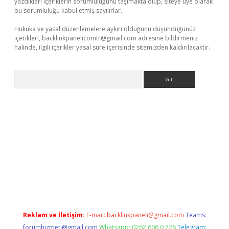
yazdıkları içeriklerin sorumluluğunu taşımakta olup, siteye üye olarak
bu sorumluluğu kabul etmiş sayılırlar.
Hukuka ve yasal düzenlemelere aykırı olduğunu düşündüğünüz
içerikleri,
backlinkpanelicomtr@gmail.com
adresine bildirmeniz
halinde, ilgili içerikler yasal süre içerisinde sitemizden kaldırılacaktır.
Arama
riş
betexper giriş
Reklam ve İletişim:
E-mail:
backlinkpaneli@gmail.com
Teams:
forumhizmeti@gmail.com
Whatsapp: 0262 606 0 726
Telegram: