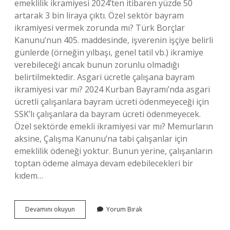
emeklilik ikramiyesi 2024’ten itibaren yüzde 50
artarak 3 bin liraya çıktı. Özel sektör bayram
ikramiyesi vermek zorunda mı? Türk Borçlar
Kanunu’nun 405. maddesinde, işverenin işçiye belirli
günlerde (örneğin yılbaşı, genel tatil vb.) ikramiye
verebileceği ancak bunun zorunlu olmadığı
belirtilmektedir. Asgari ücretle çalışana bayram
ikramiyesi var mı? 2024 Kurban Bayramı’nda asgari
ücretli çalışanlara bayram ücreti ödenmeyeceği için
SSK’lı çalışanlara da bayram ücreti ödenmeyecek.
Özel sektörde emekli ikramiyesi var mı? Memurların
aksine, Çalışma Kanunu’na tabi çalışanlar için
emeklilik ödeneği yoktur. Bunun yerine, çalışanların
toptan ödeme almaya devam edebilecekleri bir
kıdem…
Özel
Devamını okuyun
Yorum Bırak
Sektörde
Bayram