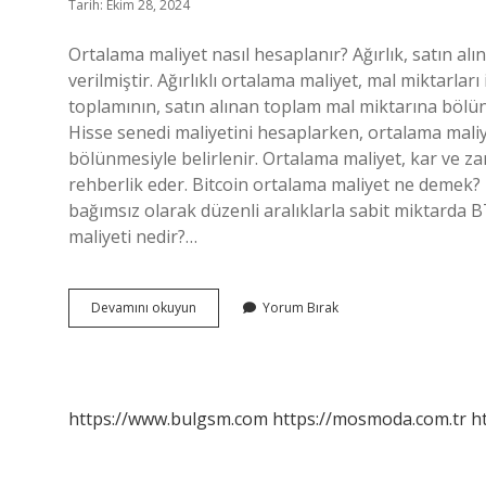
Tarih: Ekim 28, 2024
Ortalama maliyet nasıl hesaplanır? Ağırlık, satın alı
verilmiştir. Ağırlıklı ortalama maliyet, mal miktarları
toplamının, satın alınan toplam mal miktarına bölü
Hisse senedi maliyetini hesaplarken, ortalama maliy
bölünmesiyle belirlenir. Ortalama maliyet, kar ve zar
rehberlik eder. Bitcoin ortalama maliyet ne demek? D
bağımsız olarak düzenli aralıklarla sabit miktarda BT
maliyeti nedir?…
Binance
Devamını okuyun
Yorum Bırak
Ortalama
Maliyet
Nedir
https://www.bulgsm.com
https://mosmoda.com.tr
h