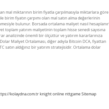
nan mal miktarının birim fiyatla çarpılmasıyla miktarlara göre
 ile birim fiyatın çarpımı olan mal satın alma değerlerinin
nmesiyle bulunur. Borsada ortalama maliyet nasıl hesaplanır
et toplam yatırım maliyetinin toplam hisse senedi sayısına
ar analizinde önemli bir ölçüttür ve yatırım kararlarınıza
olar Maliyet Ortalaması, diğer adıyla Bitcoin DCA, fiyattan
C satın aldığınız bir yatırım stratejisidir. Ortalama dolar
ttps://kolaydna.com.tr
knight online
nttgame
Sitemap