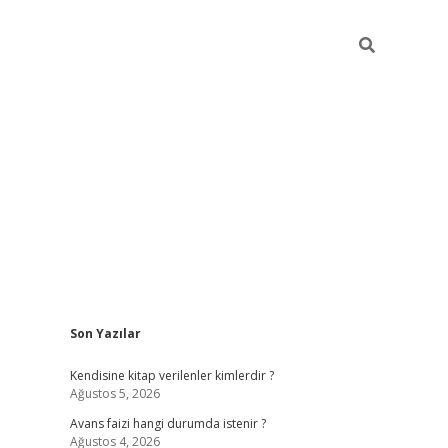
Sidebar
Son Yazılar
ilbet güncel giriş adresi
ilbet mobil giriş
betex
Kendisine kitap verilenler kimlerdir ?
Ağustos 5, 2026
Avans faizi hangi durumda istenir ?
Ağustos 4, 2026